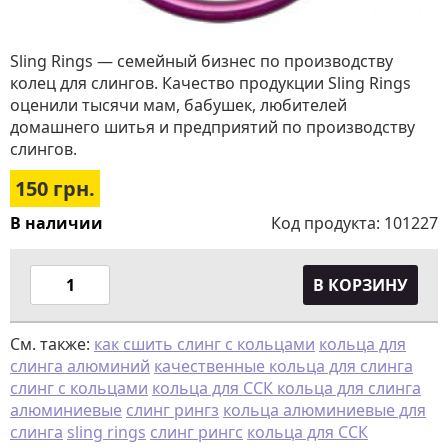
Sling Rings — семейный бизнес по производству
колец для слингов. Качество продукции Sling Rings
оценили тысячи мам, бабушек, любителей
домашнего шитья и предприятий по производству
слингов.
150
грн.
В наличии
Код продукта:
101227
В КОРЗИНУ
См. также:
как сшить слинг с кольцами
кольца для
слинга алюминий
качественные кольца для слинга
слинг с кольцами
кольца для ССК кольца для слинга
алюминиевые
слинг рингз
кольца алюминиевые для
слинга
sling rings
слинг рингс
кольца для ССК