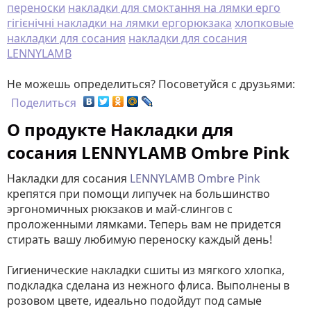
переноски
накладки для смоктання на лямки ерго
гігієнічні накладки на лямки ергорюкзака
хлопковые
накладки для сосания
накладки для сосания
LENNYLAMB
Не можешь определиться? Посоветуйся с друзьями:
Поделиться
О продукте Накладки для
сосания LENNYLAMB Ombre Pink
Накладки для сосания
LENNYLAMB Ombre Pink
крепятся при помощи липучек на большинство
эргономичных рюкзаков и май-слингов с
проложенными лямками. Теперь вам не придется
стирать вашу любимую переноску каждый день!
Гигиенические накладки сшиты из мягкого хлопка,
подкладка сделана из нежного флиса. Выполнены в
розовом цвете, идеально подойдут под самые