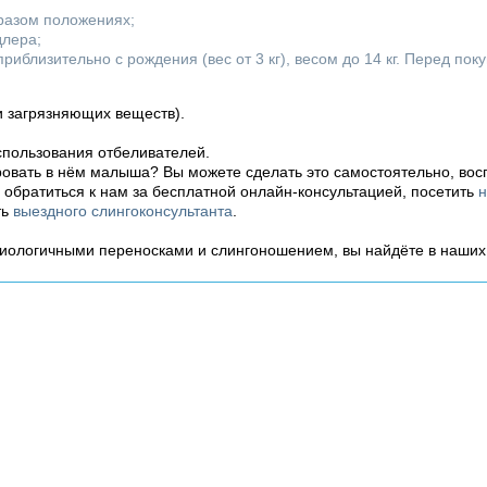
разом положениях;
длера;
иблизительно с рождения (вес от 3 кг), весом до 14 кг. Перед пок
 и загрязняющих веществ).
спользования отбеливателей.
ровать в нём малыша? Вы можете сделать это самостоятельно, во
ь обратиться к нам за бесплатной онлайн-консультацией, посетить
н
ть
выездного слингоконсультанта
.
зиологичными переносками и слингоношением, вы найдёте в наши