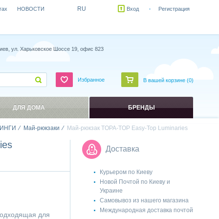
RU
гах
НОВОСТИ
Вход
Регистрация
иев, ул. Харьковское Шоссе 19, офис 823
Избранное
В вашей корзине (
0
)
ДЛЯ ДОМА
БРЕНДЫ
ИНГИ
Май-рюкзаки
Май-рюкзак TOPA-TOP Easy-Top Luminaries
ies
Доставка
Курьером по Киеву
Новой Почтой по Киеву и
Украине
Самовывоз из нашего магазина
Международная доставка почтой
подходящая для