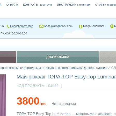
А
ОПЛАТА
КОНТАКТЫ, шоу-рум
ИНСТРУКЦИИ к слингам
СТАТЬИ о слин
5-47
Перезвоните мне
shop@slingopark.com
SlingoConsultant
К
Пн.-Сб.: 10.00-18.00
ДЛЯ МАЛЫША
, эргорюкзаки, слингоодежда, одежда для кормящих мам, детская одежда
СЛ
Май-рюкзак TOPA-TOP Easy-Top Luminar
КОД ПРОДУКТА:
104980
|
3800
грн.
Нет в наличии
TOPA-TOP Easy-Top Luminaries — модель май-рюкзака, 