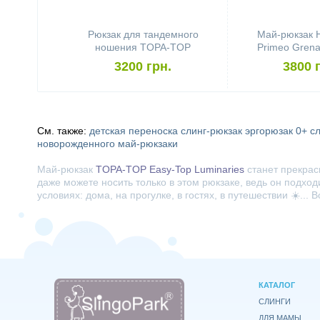
Рюкзак для тандемного
Май-рюкзак
ношения TOPA-TOP
Primeo Gren
3200 грн.
3800 
См. также:
детская переноска
слинг-рюкзак
эргорюзак 0+
с
новорожденного
май-рюкзаки
Май-рюкзак
TOPA-TOP Easy-Top Luminaries
станет прекрас
даже можете носить только в этом рюкзаке, ведь он подхо
условиях: дома, на прогулке, в гостях, в путешествии ☀️..
КАТАЛОГ
СЛИНГИ
ДЛЯ МАМЫ