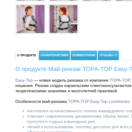
О ПРОДУКТЕ
ХАРАКТЕРИСТИКИ
КОММЕНТАРИИ
ОТЗЫВЫ: 5
О продукте Май-рюкзак TOPA-TOP Easy-To
Easy-Top
— новая модель рюкзака от компании
TOPA-TOP
ношения. Рюкзак создан израильским слингоконсультантом
теоретическими знаниями и многолетней практикой.
Особенности май-рюкзака
TOPA-TOP Easy-Top Luminaries
:
изготовлен из качественного хлопка жаккардового пл
отвечает современному динамичному образу жизни. П
прогулок и отдыха в выходные дни;
лёгкий в использовании, поэтому доступен для всех р