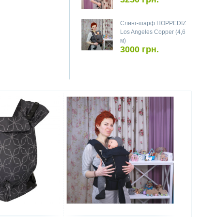
Слинг-шарф HOPPEDIZ
Los Angeles Copper (4,6
м)
3000 грн.