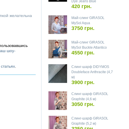
Dye Jeans Blue
420 грн.
упкой желательна
Май-слинг GIRASOL
MySol Aqua
3750 грн.
Май-слинг GIRASOL
спользовавшись
MySol Buckle Atlantico
аш шоу-
4550 грн.
х
статьях
.
Слинг-шарф DIDYMOS
Doubleface Anthracite (4,7
м)
3900 грн.
Слинг-шарф GIRASOL
Graphite (4,6 м)
3050 грн.
Слинг-шарф GIRASOL
Graphite (5,2 м)
3250 грн.