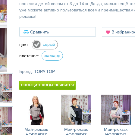
ношения детей весом от 3 до 14 кг. Да-да, малыш ещё то
уже можете активно пользоваться всеми преимуществам
рюкзака!
Сравнить
В избранно
серый
цвет:
жаккард
плетение:
Бренд:
TOPA TOP
СООБЩИТЕ КОГДА ПОЯВИТСЯ
Май-рюкзак
Май-рюкзак
Май-рюкзак
HOPPEDIZ
HOPPEDIZ
HOPPEDIZ