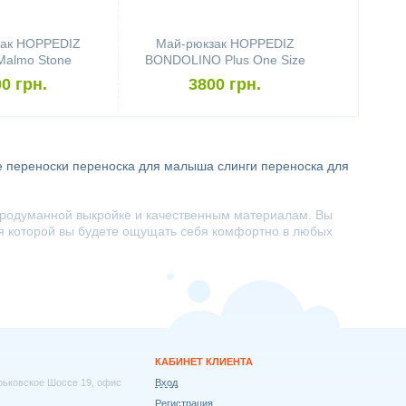
ак HOPPEDIZ
Май-рюкзак HOPPEDIZ
Malmo Stone
BONDOLINO Plus One Size
Black-Sand
0 грн.
3800 грн.
е переноски
переноска для малыша
слинги
переноска для
продуманной выкройке и качественным материалам. Вы
аря которой вы будете ощущать себя комфортно в любых
КАБИНЕТ КЛИЕНТА
арьковское Шоссе 19, офис
Вход
Регистрация