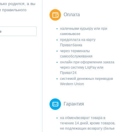
лько родился, а вы
и правильного
Оплата
наличными курьеру или при
е
самовывозе
предоплата на карту
Приватбанка
через терминалы
самообслуживания
онлайн при оформлении заказа
через систему LiqPay или
Приват24
системой денежных переводов
Western Union
Гарантия
на обмен/возврат товара в
течение 14 дней, кроме товаров,
не подлежащих возврату (белье