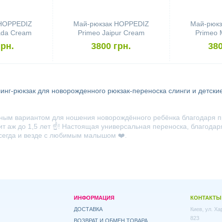
 HOPPEDIZ
Май-рюкзак HOPPEDIZ
Май-рюкз
ada Cream
Primeo Jaipur Cream
Primeo 
грн.
3800 грн.
380
линг-рюкзак для новорожденного
рюкзак-переноска
слинги и детски
ным вариантом для ношения новорождённого ребёнка благодаря 
дит аж до 1,5 лет ☝️! Настоящая универсальная переноска, благод
. Всегда и везде с любимым малышом ❤️.
ИНФОРМАЦИЯ
КОНТАКТЫ
ДОСТАВКА
Киев, ул. Х
823
ВОЗВРАТ И ОБМЕН ТОВАРА