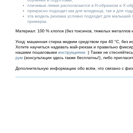
обучения и подготовки;
плечевые лямки располагаются в Н-образном и Х-об
прекрасно подходит как для младенца, так и для тод
эта модель рюкзака условно подходит для малышей пр
примерка.
Материал: 100 % хлопок (без токсинов, тяжелых металлов
Уход: машинная стирка жидким средством при 40 °С, без и
Хотите научиться надевать май-рюкзак и правильно фикси
нашими пошаговыми
инструкциями
:) Также не стесняйтес
рум
(консультации здесь также бесплатны!), либо пригласи
Дополнительную информацию обо всём, что связано с фи