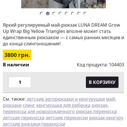
Яркий регулируемый май-рюкзак LUNA DREAM Grow
Up Wrap Big Yellow Triangles вполне может стать
единственным рюкзаком — с самых ранних месяцев и
до конца слингоношения!
3800
грн.
В наличии
Код продукта:
104403
В КОРЗИНУ
См. также:
детские эргорюкзаки и кенгурушки
май-
рюкзаки
слинг
кенгурушка для ребенка
рюкзак-
переноска для новорожденного
рюкзак-переноска
детская переноска
детские переноски
рюкзак-кенгуру
детские рюкзаки-переноски