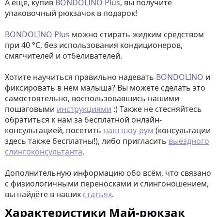
А ещё, купив
BONDOLINO
Plus
, вы получите
упаковочный рюкзачок в подарок!
BONDOLINO
Plus
можно стирать жидким средством
при 40 °C, без использования кондиционеров,
смягчителей и отбеливателей.
Хотите научиться правильно надевать
BONDOLINO
и
фиксировать в нем малыша? Вы можете сделать это
самостоятельно, воспользовавшись нашими
пошаговыми
инструкциями
:) Также не стесняйтесь
обратиться к нам за бесплатной онлайн-
консультацией, посетить
наш шоу-рум
(консультации
здесь также бесплатны!), либо пригласить
выездного
слингоконсультанта
.
Дополнительную информацию обо всём, что связано
с физиологичными переносками и слингоношением,
вы найдёте в наших
статьях
.
Характеристики Май-рюкзак