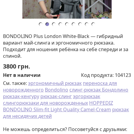
BONDOLINO Plus London White-Black — гибридный
вариант май-слинга и эргономичного рюкзака.
Подходит для ношения ребёнка на себе спереди и за
спиной.
3800
грн.
Нет в наличии
Код продукта:
104123
См. также:
эргономичный рюкзак
переноска для
новорожденного
Bondolino
слинг-рюкзак Бондолино
рюкзак-кенгуру
рюкзак-слинг
эргорюкзак
слингорюкзаки для новорожденных
HOPPEDIZ
BONDOLINO Slim-fit Light Quality Camel-Cream
рюкзак
для несидячих детей
Не можешь определиться? Посоветуйся с друзьями: