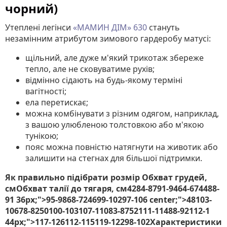
чорний)
Утеплені легінси
«
МАМИН ДІМ
» 630
стануть
незамінним атрибутом зимового гардеробу матусі:
щільний, але дуже м'який трикотаж збереже
тепло, але не сковуватиме рухів;
відмінно сідають на будь-якому терміні
вагітності;
ела перетискає;
можна комбінувати з різним одягом, наприклад,
з вашою улюбленою толстовкою або м'якою
тунікою;
пояс можна повністю натягнути на животик або
залишити на стегнах для більшої підтримки.
Як правильно підібрати розмір
Обхват грудей,
смОбхват талії до тягаря, см4284-87
91-9464-674488-
91 36px;">95-9868-724699-10297-106 center;">48103-
10678-8250100-103107-11083-8752111-11488-92112-1
44px;">117-126112-115119-12298-102Характеристики