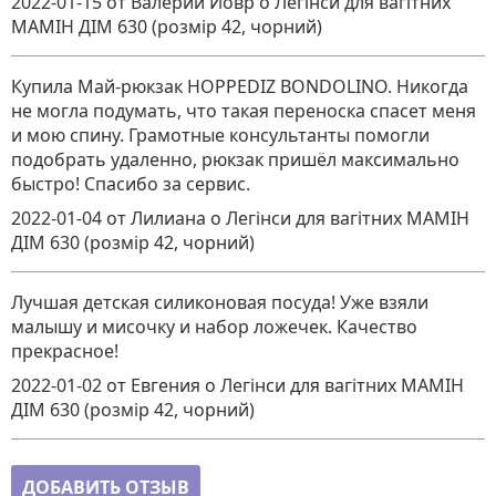
2022-01-15
от Валерий Йовр
о
Легінси для вагітних
MAMІН ДІМ 630 (розмір 42, чорний)
Купила Май-рюкзак HOPPEDIZ BONDOLINO. Никогда
не могла подумать, что такая переноска спасет меня
и мою спину. Грамотные консультанты помогли
подобрать удаленно, рюкзак пришёл максимально
быстро! Спасибо за сервис.
2022-01-04
от Лилиана
о
Легінси для вагітних MAMІН
ДІМ 630 (розмір 42, чорний)
Лучшая детская силиконовая посуда! Уже взяли
малышу и мисочку и набор ложечек. Качество
прекрасное!
2022-01-02
от Евгения
о
Легінси для вагітних MAMІН
ДІМ 630 (розмір 42, чорний)
ДОБАВИТЬ ОТЗЫВ