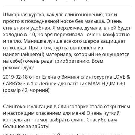
Шикарная куртка, как для слингоношения, так и
просто в повседневной носке без малыша. Очень
стильная и удобная. Я мерзлячка, думала, в ней будет
холодно в -10, но зря переживала - очень комфортно
и тепло. Манишка лучше всякого шарфа защищает
от холода. При этом, куртка выполнена из
наилегчайшего(!) материала, который не ощущается
на себе)) очень рада приобретению. Всем
рекомендую!
2019-02-18
от от Елена о Зимняя слингокуртка LOVE &
CARRY® 3 в 1
о
Легінси для вагітних MAMІН ДІМ 630
(розмір 42, чорний)
Слингоконсультация в Слингопарке стало открытием
и настоящим спасением для меня! Очень чуткий
консультант помог выбрать слинг. Спасибо вам
большое за заботу!