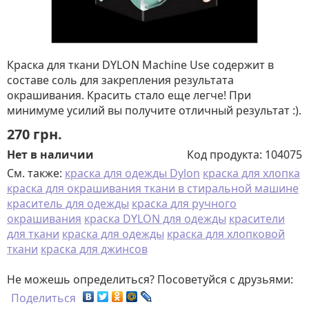
Краска для ткани DYLON Machine Use содержит в
составе соль для закрепления результата
окрашивания. Красить стало еще легче! При
минимуме усилий вы получите отличный результат :).
270
грн.
Нет в наличии
Код продукта:
104075
См. также:
краска для одежды Dylon
краска для хлопка
краска для окрашивания ткани в стиральной машине
краситель для одежды
краска для ручного
окрашивания
краска DYLON для одежды
красители
для ткани
краска для одежды
краска для хлопковой
ткани
краска для джинсов
Не можешь определиться? Посоветуйся с друзьями:
Поделиться