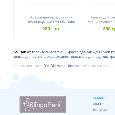
Краска для окрашивания
Краска для о
ткани вручную DYLON Hand
ткани вручную
Use Rosewood Red
Use Smok
280 грн.
280 г
См. также:
краситель для ткани
краска для одежды Dylon
кр
краска для ручного окрашивания
краситель для одежды
кр
Краска для ткани
DYLON Hand Use
«оживит» потускневшие 
КАТАЛОГ
СЛИНГИ
ДЛЯ МАМЫ