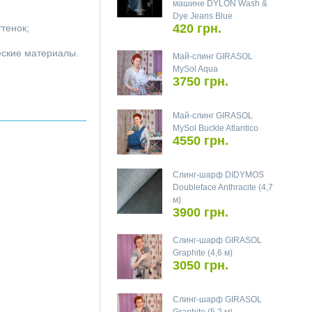
машине DYLON Wash &
Dye Jeans Blue
420 грн.
ттенок;
ческие материалы.
Май-слинг GIRASOL
MySol Aqua
3750 грн.
Май-слинг GIRASOL
MySol Buckle Atlantico
4550 грн.
Слинг-шарф DIDYMOS
Doubleface Anthracite (4,7
м)
3900 грн.
Слинг-шарф GIRASOL
Graphite (4,6 м)
3050 грн.
Слинг-шарф GIRASOL