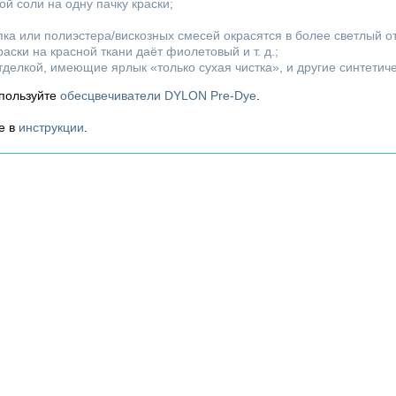
й соли на одну пачку краски;
пка или полиэстера/вискозных смесей окрасятся в более светлый о
аски на красной ткани даёт фиолетовый и т. д.;
отделкой, имеющие ярлык «только сухая чистка», и другие синтети
спользуйте
обесцвечиватели DYLON Pre-Dye
.
е в
инструкции
.