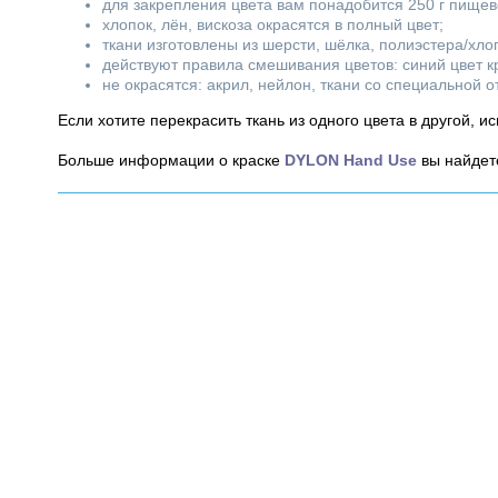
для закрепления цвета вам понадобится 250 г пищево
хлопок, лён, вискоза окрасятся в полный цвет;
ткани изготовлены из шерсти, шёлка, полиэстера/хло
действуют правила смешивания цветов: синий цвет кр
не окрасятся: акрил, нейлон, ткани со специальной 
Если хотите перекрасить ткань из одного цвета в другой, и
Больше информации о краске
DYLON Hand Use
вы найдет