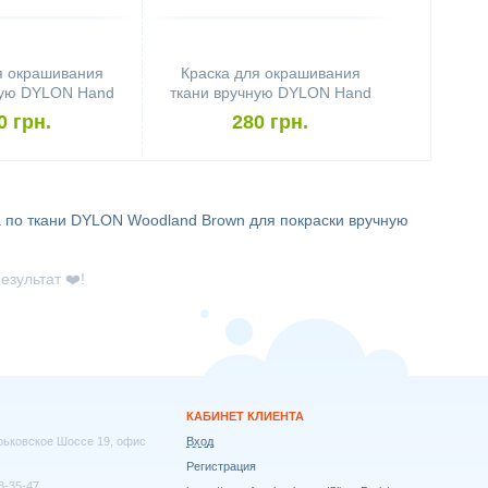
я окрашивания
Краска для окрашивания
ную DYLON Hand
ткани вручную DYLON Hand
eans Blue
Use Navy Blue
0 грн.
280 грн.
 по ткани
DYLON Woodland Brown для покраски вручную
езультат ❤️!
КАБИНЕТ КЛИЕНТА
арьковское Шоссе 19, офис
Вход
Регистрация
8-35-47