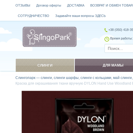
ОТЗЫВЫ
Договор оферты
ДОСТАВКА
ВОЗВРАТ И ОБМЕН ТОВАР
СОТРУДНИЧЕСТВО
Задавайте ваши вопросы ЗДЕСЬ
+38 (050) 418-3
Время работы: 
СЛИНГИ
ДЛЯ МАМЫ
Слингопарк — слинги, слинги шарфы, слинги с кольцами, май слинги
Краска для окрашивания ткани вручную DYLON Hand Use Woodland 