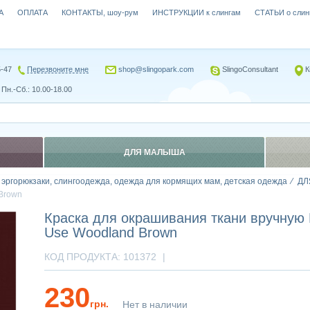
А
ОПЛАТА
КОНТАКТЫ, шоу-рум
ИНСТРУКЦИИ к слингам
СТАТЬИ о слин
5-47
Перезвоните мне
shop@slingopark.com
SlingoConsultant
К
Пн.-Сб.: 10.00-18.00
ДЛЯ МАЛЫША
, эргорюкзаки, слингоодежда, одежда для кормящих мам, детская одежда
ДЛ
Brown
Краска для окрашивания ткани вручну
Use Woodland Brown
КОД ПРОДУКТА:
101372
|
230
грн.
Нет в наличии