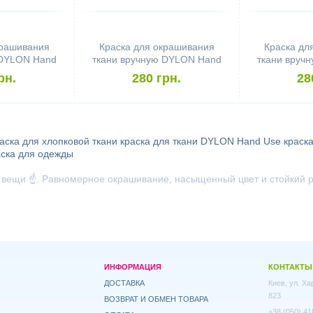
крашивания
Краска для окрашивания
Краска дл
 DYLON Hand
ткани вручную DYLON Hand
ткани вруч
e Grey
Use Plum Red
Use J
рн.
280 грн.
28
аска для хлопковой ткани
краска для ткани
DYLON Hand Use
краска
аска для одежды
вещи ☝️. Равномерное окрашивание, насыщенный цвет и стойкий р
ИНФОРМАЦИЯ
КОНТАКТЫ
ДОСТАВКА
Киев, ул. Х
823
ВОЗВРАТ И ОБМЕН ТОВАРА
+38 (050) 41