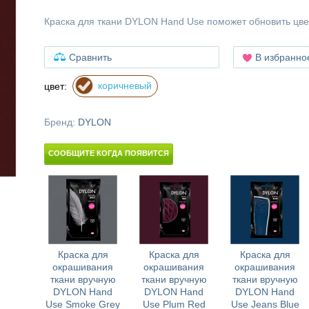
Краска для ткани DYLON Hand Use поможет обновить цв
Сравнить
В избранно
коричневый
цвет:
Бренд:
DYLON
СООБЩИТЕ КОГДА ПОЯВИТСЯ
Краска для
Краска для
Краска для
окрашивания
окрашивания
окрашивания
ткани вручную
ткани вручную
ткани вручную
DYLON Hand
DYLON Hand
DYLON Hand
Use Smoke Grey
Use Plum Red
Use Jeans Blue