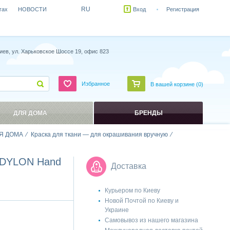
RU
гах
НОВОСТИ
Вход
Регистрация
иев, ул. Харьковское Шоссе 19, офис 823
Избранное
В вашей корзине (
0
)
ДЛЯ ДОМА
БРЕНДЫ
Я ДОМА
Краска для ткани — для окрашивания вручную
ю DYLON Hand
Доставка
Курьером по Киеву
Новой Почтой по Киеву и
Украине
Самовывоз из нашего магазина