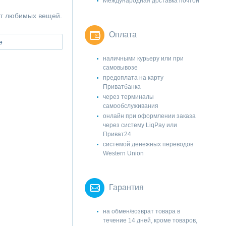
Международная доставка почтой
ет любимых вещей.
Оплата
е
наличными курьеру или при
самовывозе
предоплата на карту
Приватбанка
через терминалы
самообслуживания
онлайн при оформлении заказа
через систему LiqPay или
Приват24
системой денежных переводов
Western Union
Гарантия
на обмен/возврат товара в
течение 14 дней, кроме товаров,