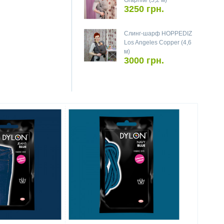
Graphite (5,2 м)
3250 грн.
Слинг-шарф HOPPEDIZ
Los Angeles Copper (4,6
м)
3000 грн.