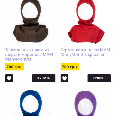
Термошапка-шлем из
Термошапка-шлем MAM
шерсти мериноса MAM
ManyMonths красная
ManyMonths
коричневая
700 грн.
700 грн.
КУПИТЬ
КУПИТЬ