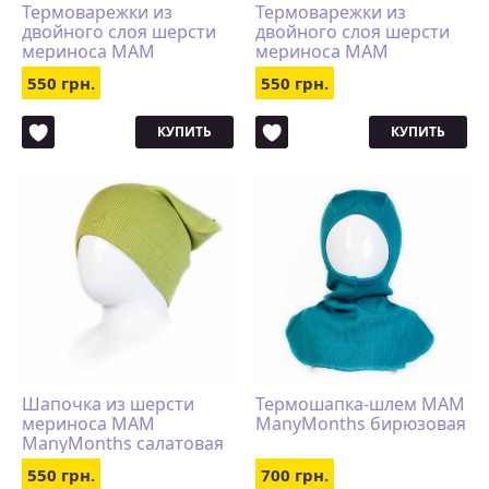
Термоварежки из
Термоварежки из
двойного слоя шерсти
двойного слоя шерсти
мериноса MAM
мериноса MAM
ManyMonths салатовые
ManyMonths натур
550 грн.
550 грн.
КУПИТЬ
КУПИТЬ
Шапочка из шерсти
Термошапка-шлем MAM
мериноса MAM
ManyMonths бирюзовая
ManyMonths салатовая
550 грн.
700 грн.