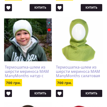
КУПИТЬ
КУПИТЬ
Термошапка-шлем из
Термошапка-шлем из
шерсти мериноса MAM
шерсти мериноса MAM
ManyMonths натур с
ManyMonths салатовая
салатовой каймой
700 грн.
700 грн.
КУПИТЬ
КУПИТЬ