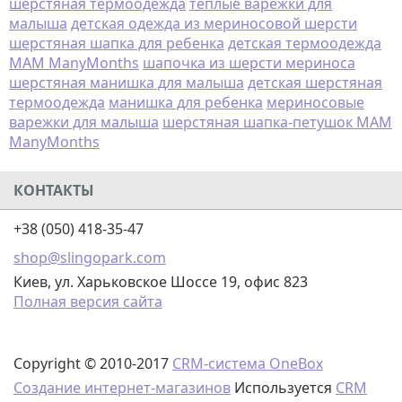
шерстяная термоодежда
теплые варежки для
малыша
детская одежда из мериносовой шерсти
шерстяная шапка для ребенка
детская термоодежда
MAM ManyMonths
шапочка из шерсти мериноса
шерстяная манишка для малыша
детская шерстяная
термоодежда
манишка для ребенка
мериносовые
варежки для малыша
шерстяная шапка-петушок MAM
ManyMonths
КОНТАКТЫ
+38 (050) 418-35-47
shop@slingopark.com
Киев, ул. Харьковское Шоссе 19, офис 823
Полная версия сайта
Copyright © 2010-2017
CRM-система OneBox
Создание интернет-магазинов
Используется
CRM