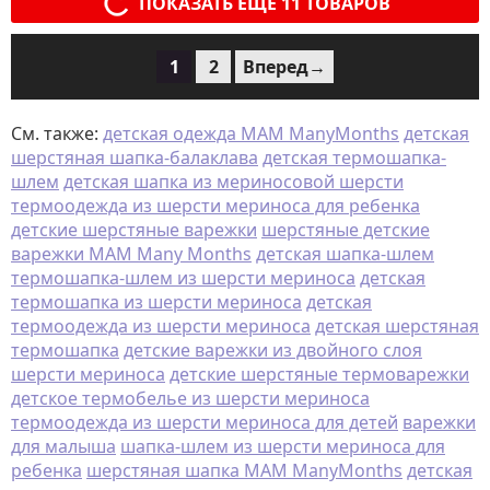
ПОКАЗАТЬ ЕЩЕ 11 ТОВАРОВ
1
2
Вперед→
См. также:
детская одежда MAM ManyMonths
детская
шерстяная шапка-балаклава
детская термошапка-
шлем
детская шапка из мериносовой шерсти
термоодежда из шерсти мериноса для ребенка
детские шерстяные варежки
шерстяные детские
варежки MAM Many Months
детская шапка-шлем
термошапка-шлем из шерсти мериноса
детская
термошапка из шерсти мериноса
детская
термоодежда из шерсти мериноса
детская шерстяная
термошапка
детские варежки из двойного слоя
шерсти мериноса
детские шерстяные термоварежки
детское термобелье из шерсти мериноса
термоодежда из шерсти мериноса для детей
варежки
для малыша
шапка-шлем из шерсти мериноса для
ребенка
шерстяная шапка MAM ManyMonths
детская