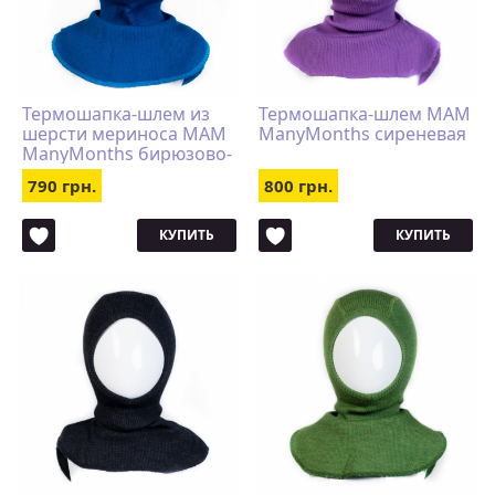
Термошапка-шлем из
Термошапка-шлем MAM
шерсти мериноса MAM
ManyMonths сиреневая
ManyMonths бирюзово-
синяя
790 грн.
800 грн.
КУПИТЬ
КУПИТЬ