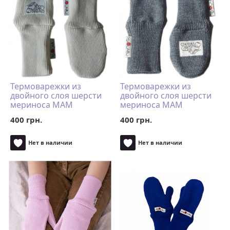
Термоварежки из
Термоварежки из
двойного слоя шерсти
двойного слоя шерсти
мериноса MAM
мериноса MAM
ManyMonths (размер
ManyMonths (размер
400 грн.
400 грн.
50-68/74 однопалые,
50-68/74 однопалые,
натур)
серый)
Нет в наличии
Нет в наличии