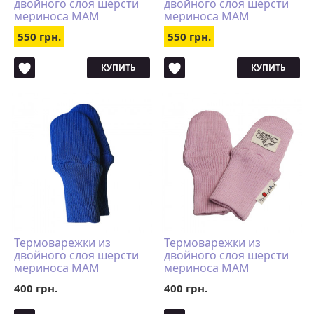
двойного слоя шерсти
двойного слоя шерсти
мериноса MAM
мериноса MAM
ManyMonths (размер
ManyMonths (размер
550 грн.
550 грн.
110-122/128, салатовый)
98-104/110, натур)
КУПИТЬ
КУПИТЬ
Термоварежки из
Термоварежки из
двойного слоя шерсти
двойного слоя шерсти
мериноса MAM
мериноса MAM
ManyMonths (размер
ManyMonths (размер
400 грн.
400 грн.
50-68/74 однопалые,
50-68/74 однопалые,
синий)
розовый)