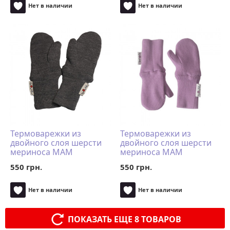
Нет в наличии
Нет в наличии
Термоварежки из
Термоварежки из
двойного слоя шерсти
двойного слоя шерсти
мериноса MAM
мериноса MAM
ManyMonths (размер
ManyMonths (размер
550 грн.
550 грн.
98-104/110, серый)
98-104/110, розовый)
Нет в наличии
Нет в наличии
ПОКАЗАТЬ ЕЩЕ 8 ТОВАРОВ