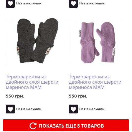
Нет в наличии
Нет в наличии
Термоварежки из
Термоварежки из
двойного слоя шерсти
двойного слоя шерсти
мериноса MAM
мериноса MAM
ManyMonths (размер
ManyMonths (размер
550 грн.
550 грн.
98-104/110, серый)
98-104/110, розовый)
Нет в наличии
Нет в наличии
ПОКАЗАТЬ ЕЩЕ 8 ТОВАРОВ