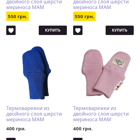
двойного слоя шерсти
двойного слоя шерсти
мериноса MAM
мериноса MAM
ManyMonths (размер
ManyMonths (размер
550 грн.
550 грн.
110-122/128, салатовый)
98-104/110, натур)
КУПИТЬ
КУПИТЬ
Термоварежки из
Термоварежки из
двойного слоя шерсти
двойного слоя шерсти
мериноса MAM
мериноса MAM
ManyMonths (размер
ManyMonths (размер
400 грн.
400 грн.
50-68/74 однопалые,
50-68/74 однопалые,
синий)
розовый)