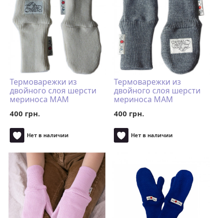
Термоварежки из
Термоварежки из
двойного слоя шерсти
двойного слоя шерсти
мериноса MAM
мериноса MAM
ManyMonths (размер
ManyMonths (размер
400 грн.
400 грн.
50-68/74 однопалые,
50-68/74 однопалые,
натур)
серый)
Нет в наличии
Нет в наличии