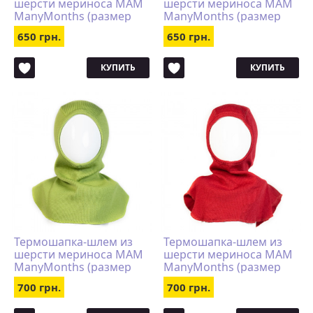
шерсти мериноса MAM
шерсти мериноса MAM
ManyMonths (размер
ManyMonths (размер
50-56/62, красный)
50-56/62, бирюзовый)
650 грн.
650 грн.
КУПИТЬ
КУПИТЬ
Термошапка-шлем из
Термошапка-шлем из
шерсти мериноса MAM
шерсти мериноса MAM
ManyMonths (размер
ManyMonths (размер
80-104/110, салатовый)
110-122/128, красный)
700 грн.
700 грн.