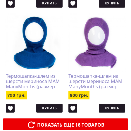
КУПИТЬ
КУПИТЬ
Термошапка-шлем из
Термошапка-шлем из
шерсти мериноса MAM
шерсти мериноса MAM
ManyMonths (размер
ManyMonths (размер
80-104/110, бирюзово-
80-104/110, сиреневый)
790 грн.
800 грн.
синий)
КУПИТЬ
КУПИТЬ
ПОКАЗАТЬ ЕЩЕ 16 ТОВАРОВ