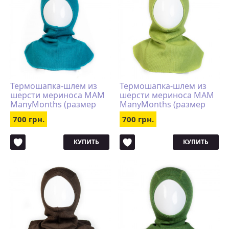
Термошапка-шлем из
Термошапка-шлем из
шерсти мериноса MAM
шерсти мериноса MAM
ManyMonths (размер
ManyMonths (размер
110-122/128,
110-122/128, салатовый)
700 грн.
700 грн.
бирюзовый)
КУПИТЬ
КУПИТЬ