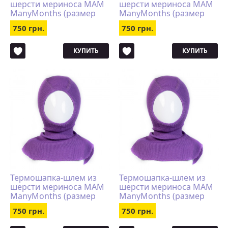
шерсти мериноса MAM
шерсти мериноса MAM
ManyMonths (размер
ManyMonths (размер
62-80/86, бирюзово-
50-56/62, чёрный)
750 грн.
750 грн.
синий)
КУПИТЬ
КУПИТЬ
Термошапка-шлем из
Термошапка-шлем из
шерсти мериноса MAM
шерсти мериноса MAM
ManyMonths (размер
ManyMonths (размер
50-56/62, сиреневый)
62-80/86, сиреневый)
750 грн.
750 грн.