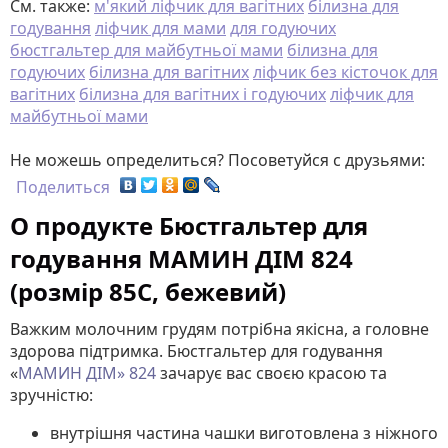
См. также:
м'який ліфчик для вагітних
білизна для
годування
ліфчик для мами
для годуючих
бюстгальтер для майбутньої мами
білизна для
годуючих
білизна для вагітних
ліфчик без кісточок для
вагітних
білизна для вагітних і годуючих
ліфчик для
майбутньої мами
Не можешь определиться? Посоветуйся с друзьями:
Поделиться
О продукте Бюстгальтер для
годування МАМИН ДІМ 824
(розмір 85C, бежевий)
Важким молочним грудям потрібна якісна, а головне
здорова підтримка. Бюстгальтер для годування
«
МАМИН ДІМ» 824
зачарує вас своєю красою та
зручністю:
внутрішня частина чашки виготовлена ​​з ніжного