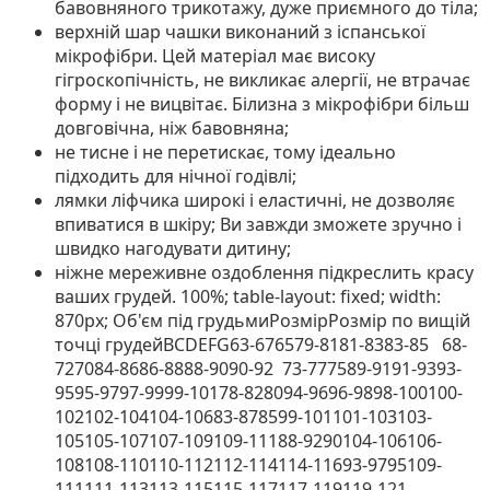
бавовняного трикотажу, дуже приємного до тіла;
верхній шар чашки виконаний з іспанської
мікрофібри. Цей матеріал має високу
гігроскопічність, не викликає алергії, не втрачає
форму і не вицвітає. Білизна з мікрофібри більш
довговічна, ніж бавовняна;
не тисне і не перетискає, тому ідеально
підходить для нічної годівлі;
лямки ліфчика широкі і еластичні, не дозволяє
впиватися в шкіру; Ви завжди зможете зручно і
швидко нагодувати дитину;
ніжне мереживне оздоблення підкреслить красу
ваших грудей. 100%; table-layout: fixed; width:
870px;
Об'єм під грудьмиРозмірРозмір по вищій
точці грудейBCDEFG63-676579-8181-8383-85 68-
727084-8686-8888-9090-92 73-777589-9191-9393-
9595-9797-9999-10178-828094-9696-9898-100100-
102102-104104-10683-878599-101101-103103-
105105-107107-109109-11188-9290104-106106-
108108-110110-112112-114114-11693-9795109-
111111-113113-115115-117117-119119-121