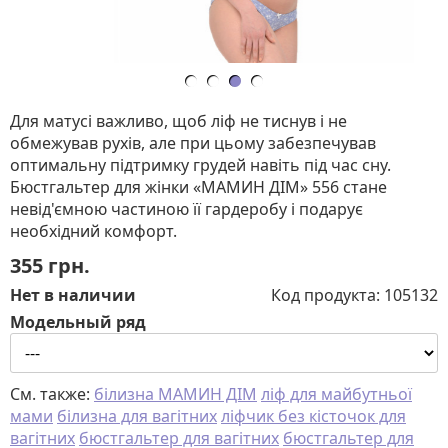
Для матусі важливо, щоб ліф не тиснув і не
обмежував рухів, але при цьому забезпечував
оптимальну підтримку грудей навіть під час сну.
Бюстгальтер для жінки «МАМИН ДІМ» 556 стане
невід'ємною частиною її гардеробу і подарує
необхідний комфорт.
355
грн.
Нет в наличии
Код продукта:
105132
Модельный ряд
См. также:
білизна МАМИН ДІМ
ліф для майбутньої
мами
білизна для вагітних
ліфчик без кісточок для
вагітних
бюстгальтер для вагітних
бюстгальтер для