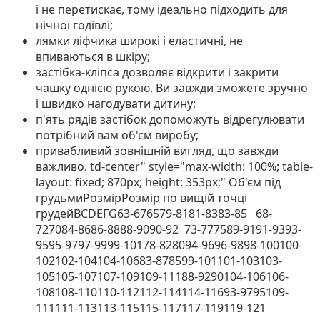
і не перетискає, тому ідеально підходить для
нічної годівлі;
лямки ліфчика широкі і еластичні, не
впиваються в шкіру;
застібка-кліпса дозволяє відкрити і закрити
чашку однією рукою. Ви завжди зможете зручно
і швидко нагодувати дитину;
п'ять рядів застібок допоможуть відрегулювати
потрібний вам об'єм виробу;
привабливий зовнішній вигляд, що завжди
важливо. td-center" style="max-width: 100%; table-
layout: fixed; 870px; height: 353px;"
Об'єм під
грудьмиРозмірРозмір по вищій точці
грудейBCDEFG63-676579-8181-8383-85 68-
727084-8686-8888-9090-92 73-777589-9191-9393-
9595-9797-9999-10178-828094-9696-9898-100100-
102102-104104-10683-878599-101101-103103-
105105-107107-109109-11188-9290104-106106-
108108-110110-112112-114114-11693-9795109-
111111-113113-115115-117117-119119-121