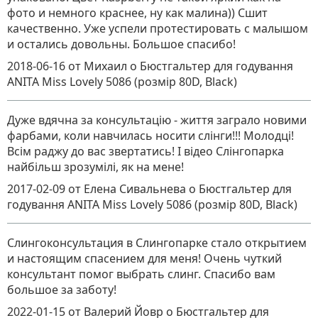
фото и немного краснее, ну как малина)) Сшит
качественно. Уже успели протестировать с малышом
и остались довольны. Большое спасибо!
2018-06-16
от Михаил
о
Бюстгальтер для годування
ANITA Miss Lovely 5086 (розмір 80D, Black)
Дуже вдячна за консультацію - життя заграло новими
фарбами, коли навчилась носити слінги!!! Молодці!
Всім раджу до вас звертатись! І відео Слінгопарка
найбільш зрозумілі, як на мене!
2017-02-09
от Елена Сивальнева
о
Бюстгальтер для
годування ANITA Miss Lovely 5086 (розмір 80D, Black)
Слингоконсультация в Слингопарке стало открытием
и настоящим спасением для меня! Очень чуткий
консультант помог выбрать слинг. Спасибо вам
большое за заботу!
2022-01-15
от Валерий Йовр
о
Бюстгальтер для