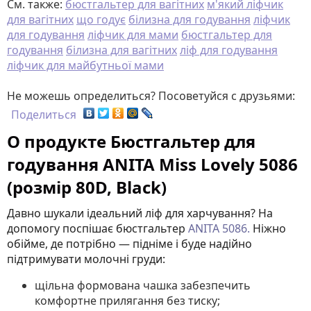
См. также:
бюстгальтер для вагітних
м'який ліфчик
для вагітних
що годує
білизна для годування
ліфчик
для годування
ліфчик для мами
бюстгальтер для
годування
білизна для вагітних
ліф для годування
ліфчик для майбутньої мами
Не можешь определиться? Посоветуйся с друзьями:
Поделиться
О продукте Бюстгальтер для
годування ANITA Miss Lovely 5086
(розмір 80D, Black)
Давно шукали ідеальний ліф для харчування? На
допомогу поспішає бюстгальтер
ANITA 5086.
Ніжно
обійме, де потрібно — підніме і буде надійно
підтримувати молочні груди:
щільна формована чашка забезпечить
комфортне прилягання без тиску;