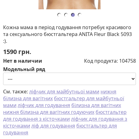
Кожна мама в період годування потребує красивого
та сексуального бюстгальтера ANITA Fleur Black 5093
:).
1590
грн.
Нет в наличии
Код продукта:
104758
Модельный ряд
См. также:
ліфчик для майбутньої мами
нижня
білизна для вагітних
бюстгальтер для майбутньої
мами
ліфчик для годування
білизна для вагітних
нижня білизна для вагітних годуючих
бюстгальтер
для годування з кісточками
ліфчик для годування з
кісточками
ліф для годування
бюстгальтер для
годування