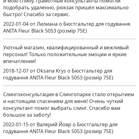
и мою спину. Грамотные консультанты помогли
подобрать удаленно, рюкзак пришёл максимально
быстро! Спасибо за сервис.
2022-01-04
от Лилиана
о
Бюстгальтер для годування
ANITA Fleur Black 5053 (розмір 75E)
Уютный магазин, квалифицированный и вежливый
персонал! Только положительные эмоции и яркие
впечатления!
2018-12-07
от Oksana Krys
о
Бюстгальтер для
годування ANITA Fleur Black 5053 (розмір 75E)
Слингоконсультация в Слингопарке стало открытием
и настоящим спасением для меня! Очень чуткий
консультант помог выбрать слинг. Спасибо вам
большое за заботу!
2022-01-15
от Валерий Йовр
о
Бюстгальтер для
годування ANITA Fleur Black 5053 (розмір 75E)