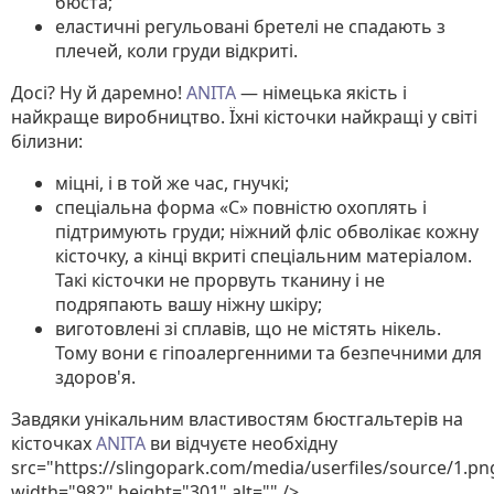
бюста;
еластичні регульовані бретелі не спадають з
плечей, коли груди відкриті.
Досі? Ну й даремно!
ANITA
— німецька якість і
найкраще виробництво. Їхні кісточки найкращі у світі
білизни:
міцні, і в той же час, гнучкі;
спеціальна форма «С» повністю охоплять і
підтримують груди; ніжний фліс обволікає кожну
кісточку, а кінці вкриті спеціальним матеріалом.
Такі кісточки не прорвуть тканину і не
подряпають вашу ніжну шкіру;
виготовлені зі сплавів, що не містять нікель.
Тому вони є гіпоалергенними та безпечними для
здоров'я.
Завдяки унікальним властивостям бюстгальтерів на
кісточках
ANITA
ви відчуєте необхідну
src="https://slingopark.com/media/userfiles/source/1.pn
width="982" height="301" alt="" />