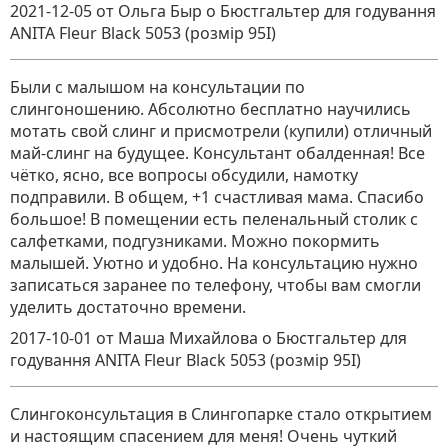
2021-12-05
от Ольга Быр
о
Бюстгальтер для годування
ANITA Fleur Black 5053 (розмір 95I)
Были с малышом на консультации по
слингоношению. Абсолютно бесплатно научились
мотать свой слинг и присмотрели (купили) отличный
май-слинг на будущее. Консультант обалденная! Все
чётко, ясно, все вопросы обсудили, намотку
подправили. В общем, +1 счастливая мама. Спасибо
большое! В помещении есть пеленальный столик с
салфетками, подгузниками. Можно покормить
малышей. Уютно и удобно. На консультацию нужно
записаться заранее по телефону, чтобы вам смогли
уделить достаточно времени.
2017-10-01
от Маша Михайлова
о
Бюстгальтер для
годування ANITA Fleur Black 5053 (розмір 95I)
Слингоконсультация в Слингопарке стало открытием
и настоящим спасением для меня! Очень чуткий