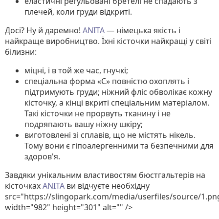
еластичні регульовані бретелі не спадають з
плечей, коли груди відкриті.
Досі? Ну й даремно!
ANITA
— німецька якість і
найкраще виробництво. Їхні кісточки найкращі у світі
білизни:
міцні, і в той же час, гнучкі;
спеціальна форма «С» повністю охоплять і
підтримують груди; ніжний фліс обволікає кожну
кісточку, а кінці вкриті спеціальним матеріалом.
Такі кісточки не прорвуть тканину і не
подряпають вашу ніжну шкіру;
виготовлені зі сплавів, що не містять нікель.
Тому вони є гіпоалергенними та безпечними для
здоров'я.
Завдяки унікальним властивостям бюстгальтерів на
кісточках
ANITA
ви відчуєте необхідну
src="https://slingopark.com/media/userfiles/source/1.pn
width="982" height="301" alt="" />