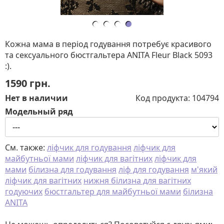
Кожна мама в період годування потребує красивого
та сексуального бюстгальтера ANITA Fleur Black 5093
:).
1590
грн.
Нет в наличии
Код продукта:
104794
Модельный ряд
См. также:
ліфчик для годування
ліфчик для
майбутньої мами
ліфчик для вагітних
ліфчик для
мами
білизна для годування
ліф для годування
м'який
ліфчик для вагітних
нижня білизна для вагітних
годуючих
бюстгальтер для майбутньої мами
білизна
ANITA