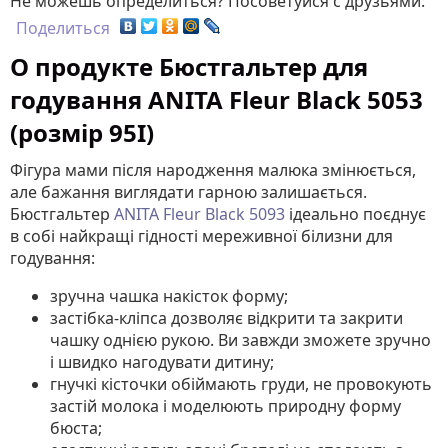
Не можешь определиться? Посоветуйся с друзьями:
Поделиться
О продукте Бюстгальтер для
годування ANITA Fleur Black 5053
(розмір 95I)
Фігура мами після народження малюка змінюється,
але бажання виглядати гарною залишається.
Бюстгальтер
ANITA Fleur Black 5093
ідеально поєднує
в собі найкращі гідності мереживної білизни для
годування:
зручна чашка накісток форму;
застібка-кліпса дозволяє відкрити та закрити
чашку однією рукою. Ви завжди зможете зручно
і швидко нагодувати дитину;
гнучкі кісточки обіймають груди, не провокують
застій молока і моделюють природну форму
бюста;