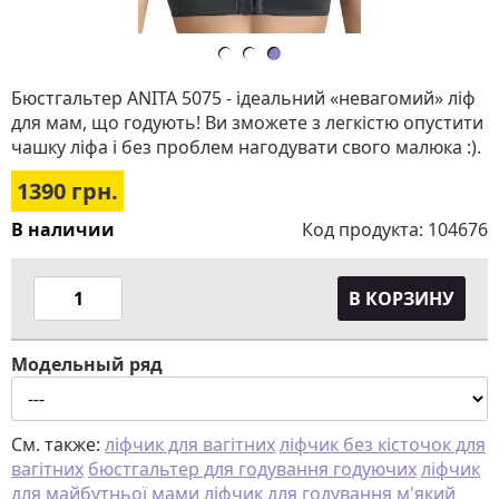
Бюстгальтер ANITA 5075 - ідеальний «невагомий» ліф
для мам, що годують! Ви зможете з легкістю опустити
чашку ліфа і без проблем нагодувати свого малюка :).
1390
грн.
В наличии
Код продукта:
104676
В КОРЗИНУ
Модельный ряд
См. также:
ліфчик для вагітних
ліфчик без кісточок для
вагітних
бюстгальтер для годування годуючих
ліфчик
для майбутньої мами
ліфчик для годування
м'який