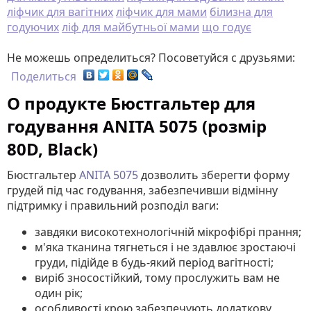
ліфчик для вагітних
ліфчик для мами
білизна для
годуючих
ліф для майбутньої мами
що годує
Не можешь определиться? Посоветуйся с друзьями:
Поделиться
О продукте Бюстгальтер для
годування ANITA 5075 (розмір
80D, Black)
Бюстгальтер
ANITA 5075
дозволить зберегти форму
грудей під час годування, забезпечивши відмінну
підтримку і правильний розподіл ваги:
завдяки високотехнологічній мікрофібрі прання;
м'яка тканина тягнеться і не здавлює зростаючі
груди, підійде в будь-який період вагітності;
виріб зносостійкий, тому прослужить вам не
один рік;
особливості крою забезпечують додаткову