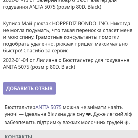
2022-01-15
от Валерий Йовр
о
Бюстгальтер для
годування ANITA 5075 (розмір 80D, Black)
Купила Май-рюкзак HOPPEDIZ BONDOLINO. Никогда
не могла подумать, что такая переноска спасет меня
и мою спину. Грамотные консультанты помогли
подобрать удаленно, рюкзак пришёл максимально
быстро! Спасибо за сервис.
2022-01-04
от Лилиана
о
Бюстгальтер для годування
ANITA 5075 (розмір 80D, Black)
ДОБАВИТЬ ОТЗЫВ
Бюстгальтер
ANITA 5075
можна не знімати навіть
уночі — ідеальна білизна для сну ❤️. Дуже легкий ліф
забезпечить підтримку важких молочних грудей ☀️.
КОНТАКТЫ