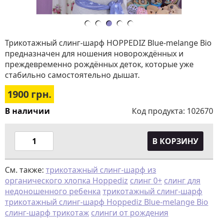
Трикотажный слинг-шарф HOPPEDIZ Blue-melange Bio
предназначен для ношения новорождённых и
преждевременно рождённых деток, которые уже
стабильно самостоятельно дышат.
1900
грн.
В наличии
Код продукта:
102670
В КОРЗИНУ
См. также:
трикотажный слинг-шарф из
органического хлопка Hoppediz
слинг 0+
слинг для
недоношенного ребенка
трикотажный слинг-шарф
трикотажный слинг-шарф Hoppediz Blue-melange Bio
слинг-шарф трикотаж
слинги от рождения