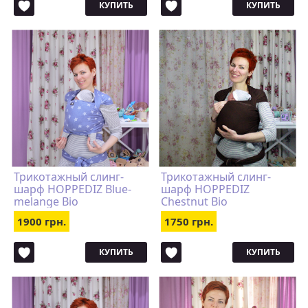
КУПИТЬ
КУПИТЬ
Трикотажный слинг-
Трикотажный слинг-
шарф HOPPEDIZ Blue-
шарф HOPPEDIZ
melange Bio
Chestnut Bio
1900 грн.
1750 грн.
КУПИТЬ
КУПИТЬ