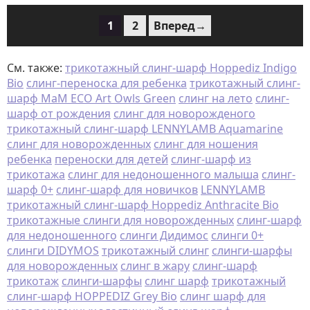
1
2
Вперед→
См. также:
трикотажный слинг-шарф Hoppediz Indigo
Bio
слинг-переноска для ребенка
трикотажный слинг-
шарф MaM ECO Art Owls Green
слинг на лето
слинг-
шарф от рождения
слинг для новорожденого
трикотажный слинг-шарф LENNYLAMB Aquamarine
слинг для новорожденных
слинг для ношения
ребенка
переноски для детей
слинг-шарф из
трикотажа
слинг для недоношенного малыша
слинг-
шарф 0+
слинг-шарф для новичков
LENNYLAMB
трикотажный слинг-шарф Hoppediz Anthracite Bio
трикотажные слинги для новорожденных
слинг-шарф
для недоношенного
слинги Дидимос
слинги 0+
слинги DIDYMOS
трикотажный слинг
слинги-шарфы
для новорожденных
слинг в жару
слинг-шарф
трикотаж
слинги-шарфы
слинг шарф
трикотажный
слинг-шарф HOPPEDIZ Grey Bio
слинг шарф для