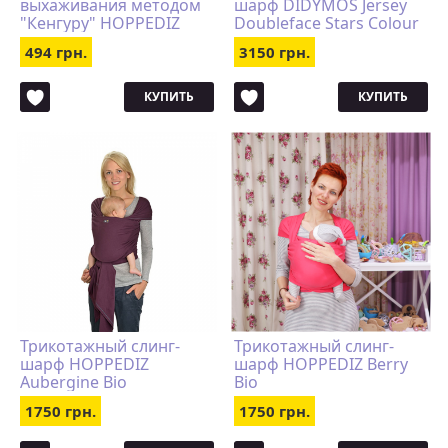
выхаживания методом
шарф DIDYMOS Jersey
"Кенгуру" HOPPEDIZ
Doubleface Stars Colour
Bonding top
Growth Cotton
494 грн.
3150 грн.
КУПИТЬ
КУПИТЬ
Трикотажный слинг-
Трикотажный слинг-
шарф HOPPEDIZ
шарф HOPPEDIZ Berry
Aubergine Bio
Bio
1750 грн.
1750 грн.