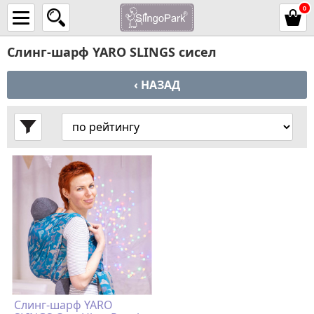
0
Слинг-шарф YARO SLINGS сисел
‹ НАЗАД
Слинг-шарф YARO