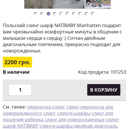
Польский слинг-шарф NATIBABY Manhatten подарит
вам чрезвычайно комфортные минуты в общении с
малышом сердце к сердцу :) Соткан двойным
диагональным плетением, прекрасно подходит для
новорождённых.
2200
грн.
В наличии
Код продукта:
101253
В КОРЗИНУ
См. также:
переноска-слинг
слинг-переноска для
новорожденного
слинг
слинги-шарфы
слинг для
ношения ребенка
слинг для новорожденных
слинг-
шарф NATIBABY
слинги-шарфы двойная диагональ