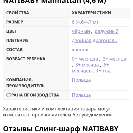
NATIBABY Manhattan (4,6 м)
СВОЙСТВА
ХАРАКТЕРИСТИКИ
6 (4,6-4,7 м)
РАЗМЕР
чёрный
,
радужный
ЦВЕТ
двойная диагональ
ПЛЕТЕНИЕ
хлопок
СОСТАВ
0+ месяцев
,
2+ месяца
ВОЗРАСТ РЕБЕНКА
,
3+ месяца
,
6+
месяцев
,
1+ год
Польша
КОМПАНИЯ-
ПРОИЗВОДИТЕЛЬ
Польша
СТРАНА ПРОИЗВОДСТВА
Характеристики и комплектация товара могут
изменяться производителем без уведомления.
Отзывы Слинг-шарф NATIBABY