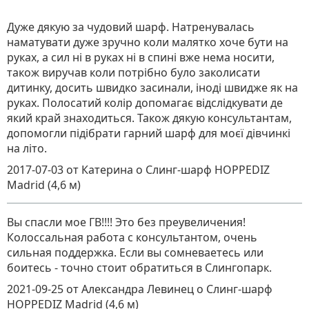
Дуже дякую за чудовий шарф. Натренувалась
наматувати дуже зручно коли малятко хоче бути на
руках, а сил ні в руках ні в спині вже нема носити,
також виручав коли потрібно було заколисати
дитинку, досить швидко засинали, іноді швидже як на
руках. Полосатий колір допомагає відслідкувати де
який край знаходиться. Також дякую консультантам,
допомогли підібрати гарний шарф для моєї дівчинкі
на літо.
2017-07-03
от Катерина
о
Слинг-шарф HOPPEDIZ
Madrid (4,6 м)
Вы спасли мое ГВ!!!! Это без преувеличения!
Колоссальная работа с консультантом, очень
сильная поддержка. Если вы сомневаетесь или
боитесь - точно стоит обратиться в Слингопарк.
2021-09-25
от Александра Левинец
о
Слинг-шарф
HOPPEDIZ Madrid (4,6 м)