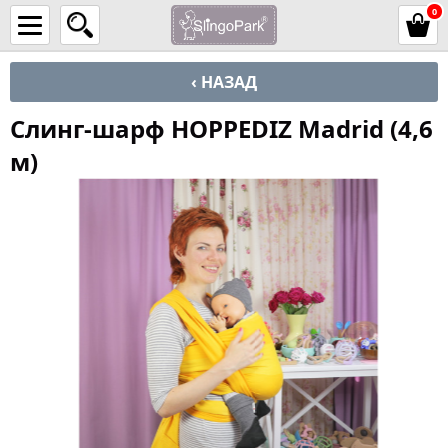
0
‹ НАЗАД
Слинг-шарф HOPPEDIZ Madrid (4,6
м)