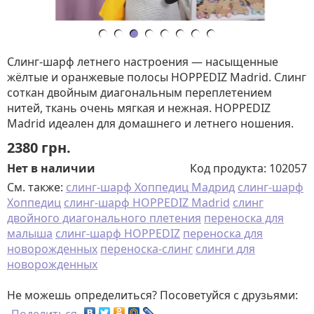
Слинг-шарф летнего настроения — насыщенные
жёлтые и оранжевые полосы HOPPEDIZ Madrid. Слинг
соткан двойным диагональным переплетением
нитей, ткань очень мягкая и нежная. HOPPEDIZ
Madrid идеален для домашнего и летнего ношения.
2380
грн.
Нет в наличии
Код продукта:
102057
См. также:
слинг-шарф Хоппедиц Мадрид
слинг-шарф
Хоппедиц
слинг-шарф HOPPEDIZ Madrid
слинг
двойного диагонального плетения
переноска для
малыша
слинг-шарф HOPPEDIZ
переноска для
новорожденных
переноска-слинг
слинги для
новорожденных
Не можешь определиться? Посоветуйся с друзьями: