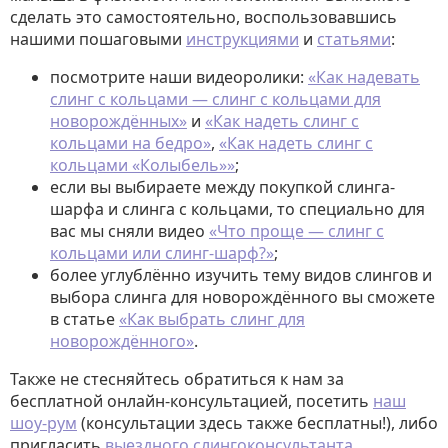
сделать это самостоятельно, воспользовавшись
нашими пошаговыми
инструкциями
и
статьями
:
посмотрите наши видеоролики:
«Как надевать
слинг с кольцами — слинг с кольцами для
новорождённых»
и
«Как надеть слинг с
кольцами на бедро»
,
«Как надеть слинг с
кольцами «Колыбель»»
;
если вы выбираете между покупкой слинга-
шарфа и слинга с кольцами, то специально для
вас мы сняли видео
«Что проще — слинг с
кольцами или слинг-шарф?»
;
более углублённо изучить тему видов слингов и
выбора слинга для новорождённого вы сможете
в статье
«Как выбрать слинг для
новорождённого»
.
Также не стесняйтесь обратиться к нам за
бесплатной онлайн-консультацией, посетить
наш
шоу-рум
(консультации здесь также бесплатны!), либо
пригласить
выездного слингоконсультанта
.