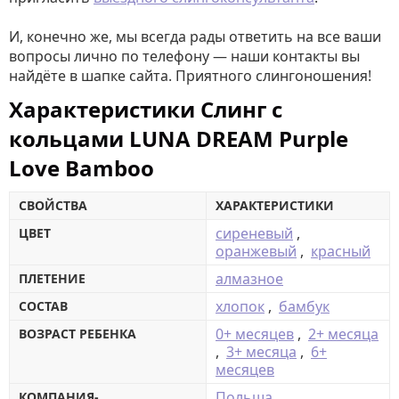
И, конечно же, мы всегда рады ответить на все ваши
вопросы лично по телефону — наши контакты вы
найдёте в шапке сайта. Приятного слингоношения!
Характеристики Cлинг с
кольцами LUNA DREAM Purple
Love Bamboo
СВОЙСТВА
ХАРАКТЕРИСТИКИ
сиреневый
,
ЦВЕТ
оранжевый
,
красный
алмазное
ПЛЕТЕНИЕ
хлопок
,
бамбук
СОСТАВ
0+ месяцев
,
2+ месяца
ВОЗРАСТ РЕБЕНКА
,
3+ месяца
,
6+
месяцев
Польша
КОМПАНИЯ-