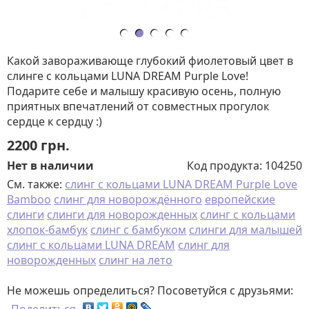
Какой завораживающе глубокий фиолетовый цвет в
слинге с кольцами LUNA DREAM Purple Love!
Подарите себе и малышу красивую осень, полную
приятных впечатлений от совместных прогулок
сердце к сердцу :)
2200
грн.
Нет в наличии
Код продукта:
104250
См. также:
слинг с кольцами LUNA DREAM Purple Love
Bamboo
слинг для новорождённого
европейские
слинги
слинги для новорожденных
слинг с кольцами
хлопок-бамбук
слинг с бамбуком
слинги для малышей
слинг с кольцами LUNA DREAM
слинг для
новорожденных
слинг на лето
Не можешь определиться? Посоветуйся с друзьями: