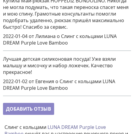
Купила Май-рюкзак HOPPEDIZ BONDOLINO. Никогда
не могла подумать, что такая переноска спасет меня
и мою спину. Грамотные консультанты помогли
подобрать удаленно, рюкзак пришёл максимально
быстро! Спасибо за сервис.
2022-01-04
от Лилиана
о
Cлинг с кольцами LUNA
DREAM Purple Love Bamboo
Лучшая детская силиконовая посуда! Уже взяли
малышу и мисочку и набор ложечек. Качество
прекрасное!
2022-01-02
от Евгения
о
Cлинг с кольцами LUNA
DREAM Purple Love Bamboo
ДОБАВИТЬ ОТЗЫВ
Слинг с кольцами
LUNA DREAM Purple Love
Bamboo
окунёт вас в настроение вечернего покоя и