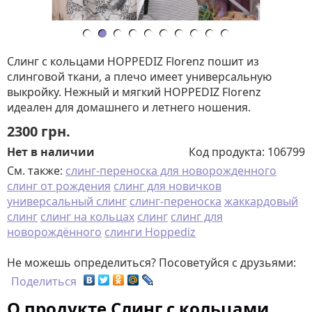
Слинг с кольцами HOPPEDIZ Florenz пошит из
слинговой ткани, а плечо имеет универсальную
выкройку. Нежный и мягкий HOPPEDIZ Florenz
идеален для домашнего и летнего ношения.
2300
грн.
Нет в наличии
Код продукта:
106799
См. также:
слинг-переноска для новорожденного
слинг от рождения
слинг для новичков
универсальный слинг
слинг-переноска
жаккардовый
слинг
слинг на кольцах
слинг
слинг для
новорождённого
слинги Hoppediz
Не можешь определиться? Посоветуйся с друзьями:
Поделиться
О продукте Слинг с кольцами