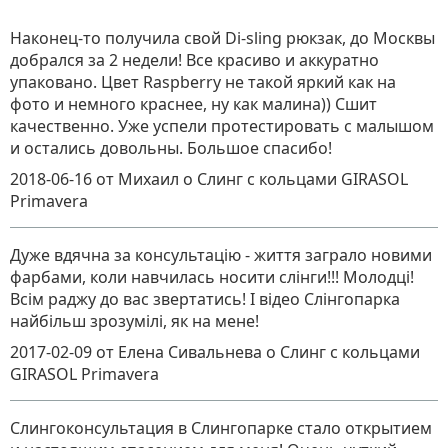
Наконец-то получила свой Di-sling рюкзак, до Москвы
добрался за 2 недели! Все красиво и аккуратно
упаковано. Цвет Raspberry не такой яркий как на
фото и немного краснее, ну как малина)) Сшит
качественно. Уже успели протестировать с малышом
и остались довольны. Большое спасибо!
2018-06-16
от Михаил
о
Слинг с кольцами GIRASOL
Primavera
Дуже вдячна за консультацію - життя заграло новими
фарбами, коли навчилась носити слінги!!! Молодці!
Всім раджу до вас звертатись! І відео Слінгопарка
найбільш зрозумілі, як на мене!
2017-02-09
от Елена Сивальнева
о
Слинг с кольцами
GIRASOL Primavera
Слингоконсультация в Слингопарке стало открытием