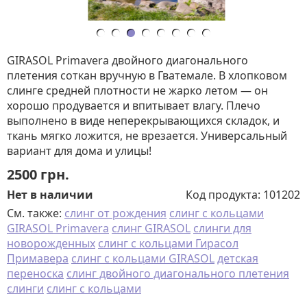
GIRASOL Primavera двойного диагонального
плетения соткан вручную в Гватемале. В хлопковом
слинге средней плотности не жарко летом — он
хорошо продувается и впитывает влагу. Плечо
выполнено в виде неперекрывающихся складок, и
ткань мягко ложится, не врезается. Универсальный
вариант для дома и улицы!
2500
грн.
Нет в наличии
Код продукта:
101202
См. также:
слинг от рождения
слинг с кольцами
GIRASOL Primavera
слинг GIRASOL
слинги для
новорожденных
слинг с кольцами Гирасол
Примавера
слинг с кольцами GIRASOL
детская
переноска
слинг двойного диагонального плетения
слинги
слинг с кольцами