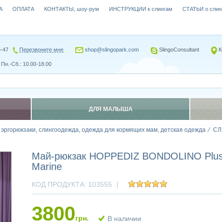
А
ОПЛАТА
КОНТАКТЫ, шоу-рум
ИНСТРУКЦИИ к слингам
СТАТЬИ о слин
5-47
Перезвоните мне
shop@slingopark.com
SlingoConsultant
К
Пн.-Сб.: 10.00-18.00
ДЛЯ МАЛЫША
, эргорюкзаки, слингоодежда, одежда для кормящих мам, детская одежда
СЛ
Май-рюкзак HOPPEDIZ BONDOLINO Plus
Marine
КОД ПРОДУКТА:
103555
|
3800
грн.
В наличии