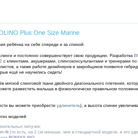
LINO Plus One Size Marine
я ребёнка на себе спереди и за спиной.
слинги и постоянно совершенствует свою продукцию. Разработка
B
Z
с клиентами, акушерками, слингоконсультантами и тренерами по
листов, а также работе дизайнеров и закройщиков появился гибри
орые ещё не научились сидеть!
в мягкой слинговой ткани двойного диагонального плетения, кото
ожете разместить малыша в физиологически правильном положении
мости вы можете приобрести
удлинитель
), а высота спинки увеличив
угих моделей:
нительных липучек;
-fit
(то есть, на 2 см меньше, чем в стандартной модели, и это у
чном
BONDOLINO
.