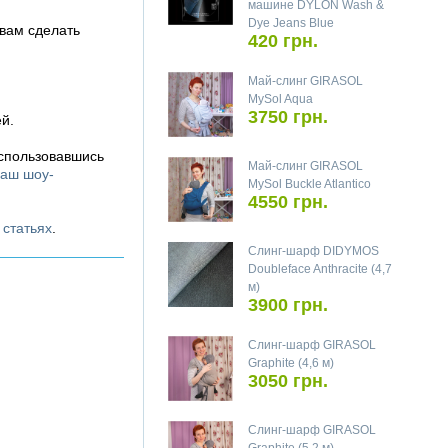
машине DYLON Wash &
Dye Jeans Blue
 вам сделать
420 грн.
Май-слинг GIRASOL
MySol Aqua
3750 грн.
й.
оспользовавшись
Май-слинг GIRASOL
аш шоу-
MySol Buckle Atlantico
4550 грн.
х
статьях
.
Слинг-шарф DIDYMOS
Doubleface Anthracite (4,7
м)
3900 грн.
Слинг-шарф GIRASOL
Graphite (4,6 м)
3050 грн.
Слинг-шарф GIRASOL