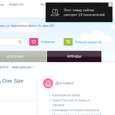
RU
гах
НОВОСТИ
Вход
Регистрация
Этот товар сейчас
смотрят 19 посетителей
иев, ул. Харьковское Шоссе 19, офис 823
Избранное
В вашей корзине (
0
)
ДЛЯ ДОМА
БРЕНДЫ
ИНГИ
Май-рюкзаки
 One Size
Доставка
Курьером по Киеву
Новой Почтой по Киеву и
Украине
Самовывоз из нашего магазина