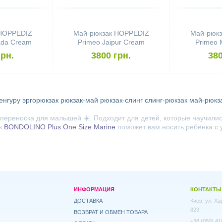
 HOPPEDIZ
Май-рюкзак HOPPEDIZ
Май-рюкз
ada Cream
Primeo Jaipur Cream
Primeo 
грн.
3800 грн.
380
енгуру
эргорюкзак
рюкзак-май
рюкзак-слинг
слинг-рюкзак
май-рюкз
ереноска для малышей ☀️. Подходит для детей, которые научились
ак
BONDOLINO Plus One Size Marine
поможет вам носить ребёнка с 
ИНФОРМАЦИЯ
КОНТАКТЫ
ДОСТАВКА
Киев, ул. Х
823
ВОЗВРАТ И ОБМЕН ТОВАРА
+38 (050) 41