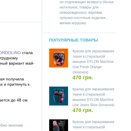
не подлежащих возврату (белье
нательное, товары для
новорожденных, варежки,
чулочно-носочные изделия,
мягкие игрушки)
ПОПУЛЯРНЫЕ ТОВАРЫ
Краска для окрашивания
ONDOLINO
стала
ткани в стиральной
 грудному
машине DYLON Machine
дный вариант май-
Use Fresh Orange
(бочонок)
470 грн.
рая получила
 и притянуть к
Краска для окрашивания
ткани в стиральной
ается до 48 см.
машине DYLON Machine
Use Jeans Blue (бочонок)
470 грн.
Краска для окрашивания
добно многим
ткани в стиральной