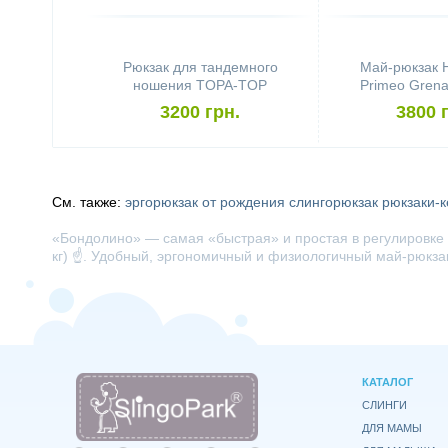
Рюкзак для тандемного
Май-рюкзак
ношения TOPA-TOP
Primeo Gren
3200 грн.
3800 
См. также:
эргорюкзак от рождения
слингорюкзак
рюкзаки-к
«Бондолино» — самая «быстрая» и простая в регулировке п
кг) ☝️. Удобный, эргономичный и физиологичный май-рюкз
КАТАЛОГ
СЛИНГИ
ДЛЯ МАМЫ