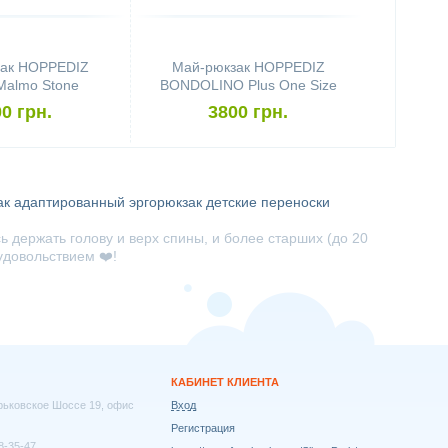
ак HOPPEDIZ
Май-рюкзак HOPPEDIZ
Malmo Stone
BONDOLINO Plus One Size
Black-Sand
0 грн.
3800 грн.
ак
адаптированный эргорюкзак
детские переноски
 держать голову и верх спины, и более старших (до 20
удовольствием ❤️!
КАБИНЕТ КЛИЕНТА
арьковское Шоссе 19, офис
Вход
Регистрация
8-35-47