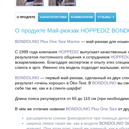
О ПРОДУКТЕ
ХАРАКТЕРИСТИКИ
КОММЕНТАРИИ
ОТЗЫВЫ: 5
О продукте Май-рюкзак HOPPEDIZ BONDO
BONDOLINO Plus One Size Marine
— май-рюкзак для ношени
С 1999 года компания
HOPPEDIZ
выпускает качественные 
результатом постоянного общения и сотрудников
HOPPEDI
вскармливанию. Благодаря экспертизе и опыту этих специа
слинга и эрго. Именно эта модель подходит малышам, кот
BONDOLINO
— первый май-рюкзак, сделанный из двух слоё
результат «очень хорошо» в Öko-Test. В
BONDOLINO
вы см
себе так же, как и в слинге-шарфе!
Длина пояса регулируется от 65 до 110 см (при необходи
В чём же отличие новинки
BONDOLINO Plus One Size
от др
расширители спинки фиксируются при помощи допол
ширина лямок такая же, как в модели
BONDOLINO Slim
мамам). При этом пояс такой же длинный, как в обы