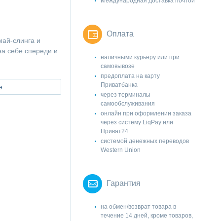
Международная доставка почтой
Оплата
май-слинга и
на себе спереди и
наличными курьеру или при
самовывозе
предоплата на карту
Приватбанка
е
через терминалы
самообслуживания
онлайн при оформлении заказа
через систему LiqPay или
Приват24
системой денежных переводов
Western Union
Гарантия
на обмен/возврат товара в
течение 14 дней, кроме товаров,