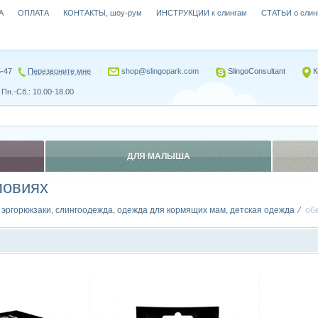
А
ОПЛАТА
КОНТАКТЫ, шоу-рум
ИНСТРУКЦИИ к слингам
СТАТЬИ о слин
5-47
Перезвоните мне
shop@slingopark.com
SlingoConsultant
К
Пн.-Сб.: 10.00-18.00
ДЛЯ МАЛЫША
ловиях
, эргорюкзаки, слингоодежда, одежда для кормящих мам, детская одежда
об
Сравнить