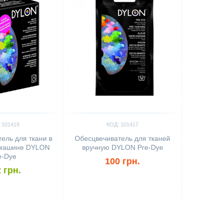
 101419
КОД: 101417
ель для ткани в
Обесцвечиватель для тканей
 машине DYLON
вручную DYLON Pre-Dye
e-Dye
100 грн.
 грн.