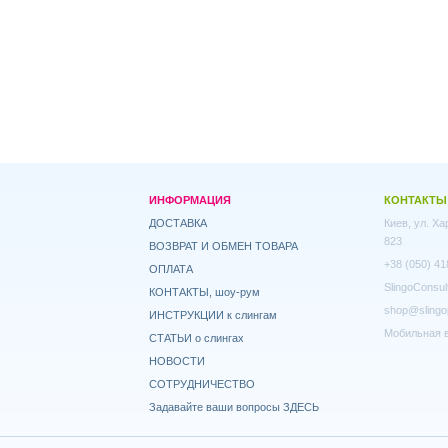
ИНФОРМАЦИЯ
КОНТАКТЫ
ДОСТАВКА
Киев, ул. Х
823
ВОЗВРАТ И ОБМЕН ТОВАРА
+38 (050) 41
ОПЛАТА
SlingoConsul
КОНТАКТЫ, шоу-рум
shop@slingo
ИНСТРУКЦИИ к слингам
Мобильная в
СТАТЬИ о слингах
НОВОСТИ
СОТРУДНИЧЕСТВО
Задавайте ваши вопросы ЗДЕСЬ