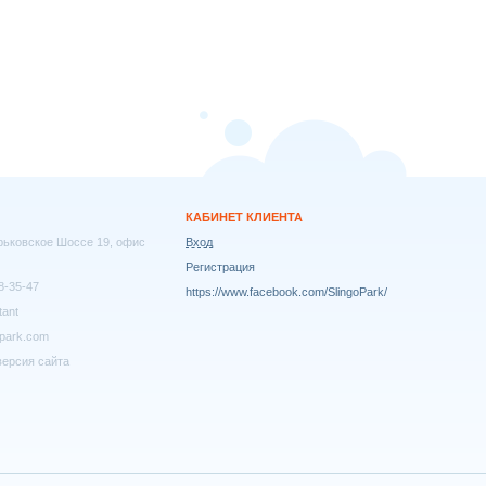
КАБИНЕТ КЛИЕНТА
арьковское Шоссе 19, офис
Вход
Регистрация
8-35-47
https://www.facebook.com/SlingoPark/
tant
park.com
ерсия сайта