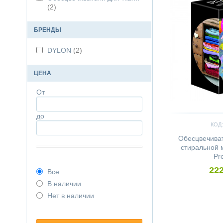
(2)
БРЕНДЫ
DYLON
(2)
ЦЕНА
От
до
КОД:
Обесцвечиват
стиральной
Pr
222
Все
В наличии
Нет в наличии