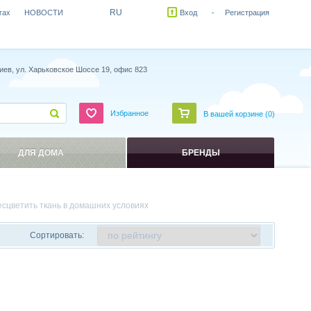
RU
гах
НОВОСТИ
Вход
Регистрация
иев, ул. Харьковское Шоссе 19, офис 823
Избранное
В вашей корзине (
0
)
ДЛЯ ДОМА
БРЕНДЫ
есцветить ткань в домашних условиях
Сортировать: