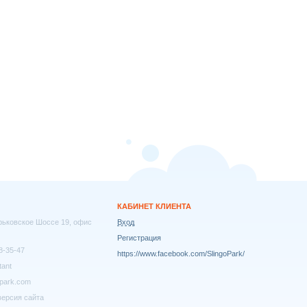
КАБИНЕТ КЛИЕНТА
арьковское Шоссе 19, офис
Вход
Регистрация
8-35-47
https://www.facebook.com/SlingoPark/
tant
park.com
ерсия сайта