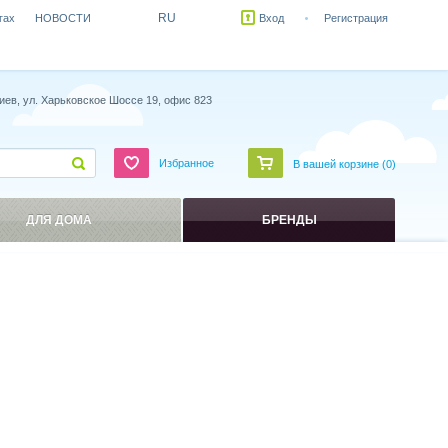
RU
гах
НОВОСТИ
Вход
Регистрация
иев, ул. Харьковское Шоссе 19, офис 823
Избранное
В вашей корзине (
0
)
ДЛЯ ДОМА
БРЕНДЫ