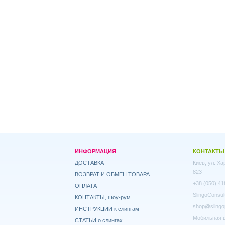
ИНФОРМАЦИЯ
КОНТАКТЫ
ДОСТАВКА
Киев, ул. Х
823
ВОЗВРАТ И ОБМЕН ТОВАРА
+38 (050) 41
ОПЛАТА
SlingoConsul
КОНТАКТЫ, шоу-рум
shop@slingo
ИНСТРУКЦИИ к слингам
Мобильная в
СТАТЬИ о слингах