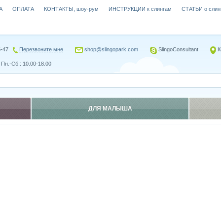
А
ОПЛАТА
КОНТАКТЫ, шоу-рум
ИНСТРУКЦИИ к слингам
СТАТЬИ о слин
5-47
Перезвоните мне
shop@slingopark.com
SlingoConsultant
К
Пн.-Сб.: 10.00-18.00
ДЛЯ МАЛЫША