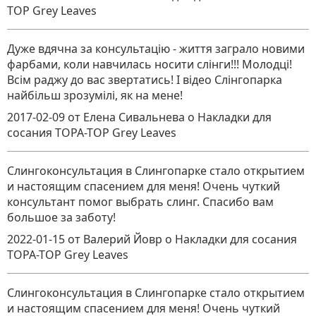
TOP Grey Leaves
Дуже вдячна за консультацію - життя заграло новими
фарбами, коли навчилась носити слінги!!! Молодці!
Всім раджу до вас звертатись! І відео Слінгопарка
найбільш зрозумілі, як на мене!
2017-02-09
от Елена Сивальнева
о
Накладки для
сосания TOPA-TOP Grey Leaves
Слингоконсультация в Слингопарке стало открытием
и настоящим спасением для меня! Очень чуткий
консультант помог выбрать слинг. Спасибо вам
большое за заботу!
2022-01-15
от Валерий Йовр
о
Накладки для сосания
TOPA-TOP Grey Leaves
Слингоконсультация в Слингопарке стало открытием
и настоящим спасением для меня! Очень чуткий