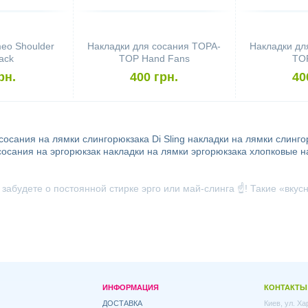
eo Shoulder
Накладки для сосания TOPA-
Накладки дл
ack
TOP Hand Fans
TO
рн.
400 грн.
40
 сосания на лямки слингорюкзака
Di Sling
накладки на лямки слинго
сосания на эргорюкзак
накладки на лямки эргорюкзака
хлопковые н
забудете о постоянной стирке эрго или май-слинга ☝️! Такие «вк
ИНФОРМАЦИЯ
КОНТАКТЫ
ДОСТАВКА
Киев, ул. Х