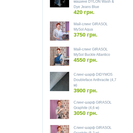
машине DYLON Wash &
Dye Jeans Blue
420 грн.
Май-слинг GIRASOL
MySol Aqua
3750 грн.
Май-слинг GIRASOL
MySol Buckle Atlantico
4550 грн.
Слинг-шарф DIDYMOS
Doubleface Anthracite (4,7
м)
3900 грн.
Слинг-шарф GIRASOL
Graphite (4,6 м)
3050 грн.
Слинг-шарф GIRASOL