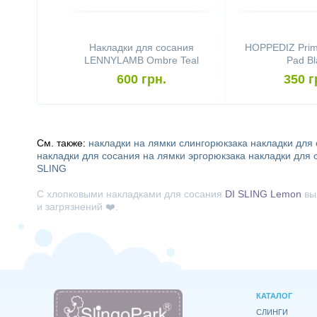
Накладки для сосания
HOPPEDIZ Prim
LENNYLAMB Ombre Teal
Pad Bl
600 грн.
350 г
См. также:
накладки на лямки слингорюкзака
накладки для
накладки для сосания на лямки эргорюкзака
накладки для 
SLING
С хлопковыми накладками для сосания
DI SLING Lemon
вы 
и загрязнений ❤️.
КАТАЛОГ
СЛИНГИ