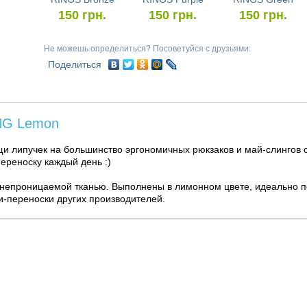
150
грн.
150
грн.
150
грн.
Не можешь определиться? Посоветуйся с друзьями:
Поделиться
ING Lemon
и липучек на большинство эргономичных рюкзаков и май-слингов
ереноску каждый день :)
онепроницаемой тканью. Выполнены в лимонном цвете, идеально п
ки-переноски других производителей.