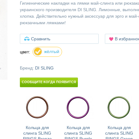
Гигиенические накладки на лямки май-слинга или рюкзак
украинского производителя DI SLING. Лимонные, выполне
хлопка. Действительно нужный аксессуар для эрго и май-
рюкзачными лямками!
Сравнить
В избранно
жёлтый
цвет:
Бренд:
DI SLING
СООБЩИТЕ КОГДА ПОЯВИТСЯ
Кольца для
Кольца для
Кольца для
слинга SLING
слинга SLING
слинга SLING
RINGS Bronze
RINGS Purple
RINGS Green