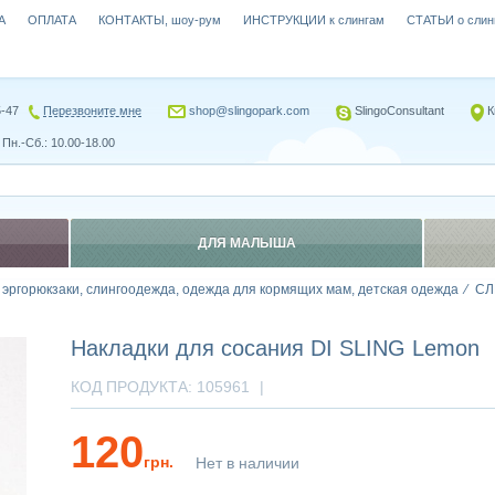
А
ОПЛАТА
КОНТАКТЫ, шоу-рум
ИНСТРУКЦИИ к слингам
СТАТЬИ о слин
5-47
Перезвоните мне
shop@slingopark.com
SlingoConsultant
К
Пн.-Сб.: 10.00-18.00
ДЛЯ МАЛЫША
, эргорюкзаки, слингоодежда, одежда для кормящих мам, детская одежда
СЛ
Накладки для сосания DI SLING Lemon
КОД ПРОДУКТА:
105961
|
120
грн.
Нет в наличии