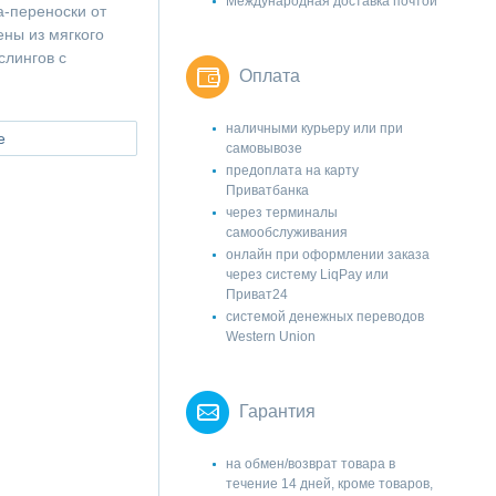
Международная доставка почтой
а-переноски от
ны из мягкого
слингов с
Оплата
наличными курьеру или при
е
самовывозе
предоплата на карту
Приватбанка
через терминалы
самообслуживания
онлайн при оформлении заказа
через систему LiqPay или
Приват24
системой денежных переводов
Western Union
Гарантия
на обмен/возврат товара в
течение 14 дней, кроме товаров,