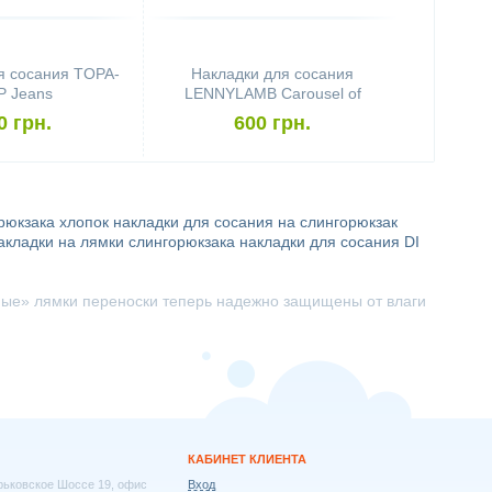
я сосания TOPA-
Накладки для сосания
P Jeans
LENNYLAMB Carousel of
Colors
0 грн.
600 грн.
рюкзака хлопок
накладки для сосания на слингорюкзак
акладки на лямки слингорюкзака
накладки для сосания DI
усные» лямки переноски теперь надежно защищены от влаги
КАБИНЕТ КЛИЕНТА
арьковское Шоссе 19, офис
Вход