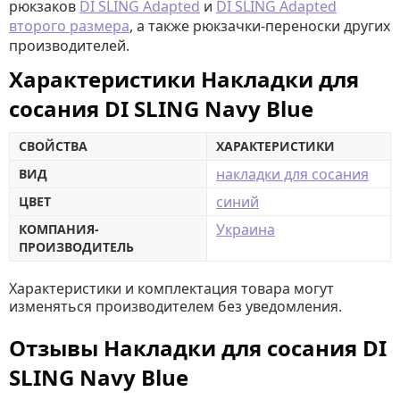
рюкзаков
DI SLING Adapted
и
DI SLING Adapted
второго размера
, а также рюкзачки-переноски других
производителей.
Характеристики Накладки для
сосания DI SLING Navy Blue
СВОЙСТВА
ХАРАКТЕРИСТИКИ
накладки для сосания
ВИД
синий
ЦВЕТ
Украина
КОМПАНИЯ-
ПРОИЗВОДИТЕЛЬ
Характеристики и комплектация товара могут
изменяться производителем без уведомления.
Отзывы Накладки для сосания DI
SLING Navy Blue