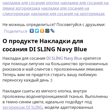
накладки для сосания хлопок
накладки для сосания на
лямки эргорюкзака
накладки для сосания на
слингорюкзак
накладки для сосания на эрогорюкзак
Не можешь определиться? Посоветуйся с друзьями:
Поделиться
О продукте Накладки для
сосания DI SLING Navy Blue
Накладки для сосания
DI SLING Navy Blue
крепятся
при помощи липучек на большинство эргономичных
рюкзаков и май-слингов с проложенными лямками.
Теперь вам не придется стирать вашу любимую
переноску каждый день :)
Накладки сшиты из мягкого хлопка, внутри
проложены водонепроницаемой тканью. Выполнены
в темно-синем цвете, идеально подойдут под
эргорюкзак DI SLING
, модели адаптированных