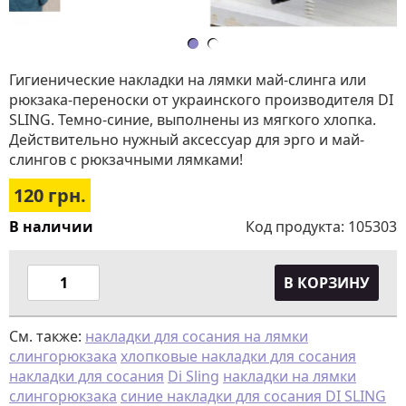
Гигиенические накладки на лямки май-слинга или
рюкзака-переноски от украинского производителя DI
SLING. Темно-синие, выполнены из мягкого хлопка.
Действительно нужный аксессуар для эрго и май-
слингов с рюкзачными лямками!
120
грн.
В наличии
Код продукта:
105303
В КОРЗИНУ
См. также:
накладки для сосания на лямки
слингорюкзака
хлопковые накладки для сосания
накладки для сосания
Di Sling
накладки на лямки
слингорюкзака
синие накладки для сосания DI SLING