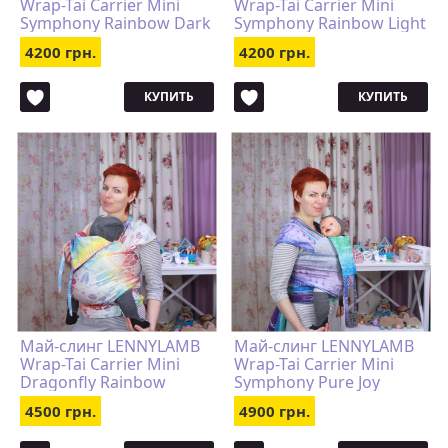
Wrap-Tai Carrier Mini
Wrap-Tai Carrier Mini
Symphony Rainbow Dark
Symphony Rainbow Light
4200 грн.
4200 грн.
КУПИТЬ
КУПИТЬ
Май-слинг LENNYLAMB
Май-слинг LENNYLAMB
Wrap-Tai Carrier Mini
Wrap-Tai Carrier Mini
Dragonfly Rainbow
Symphony Pure Joy
4500 грн.
4900 грн.