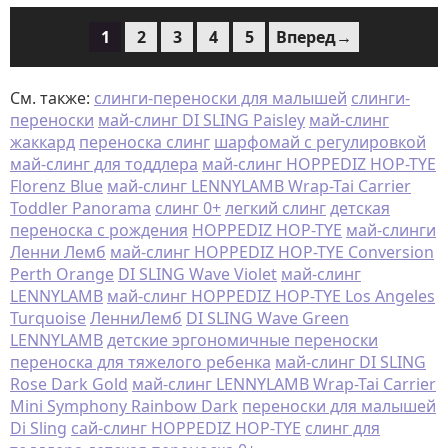
1
2
3
4
5
Вперед→
См. также:
слинги-переноски для малышей
слинги-
переноски
май-слинг DI SLING Paisley
май-слинг
жаккард
переноска слинг
шарфомай с регулировкой
май-слинг для тоддлера
май-слинг HOPPEDIZ HOP-TYE
Florenz Blue
май-слинг LENNYLAMB Wrap-Tai Carrier
Toddler Panorama
слинг 0+
легкий слинг
детская
переноска с рождения
HOPPEDIZ HOP-TYE
май-слинги
Ленни Лемб
май-слинг HOPPEDIZ HOP-TYE Conversion
Perth Orange
DI SLING Wave Violet
май-слинг
LENNYLAMB
май-слинг HOPPEDIZ HOP-TYE Los Angeles
Turquoise
ЛенниЛемб
DI SLING Wave Green
LENNYLAMB
детские эргономичные переноски
переноска для тяжелого ребенка
май-слинг DI SLING
Rose Dark Gold
май-слинг LENNYLAMB Wrap-Tai Carrier
Mini Symphony Rainbow Dark
переноски для малышей
Di Sling
сай-слинг HOPPEDIZ HOP-TYE
слинг для