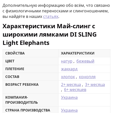
Дополнительную информацию обо всём, что связано
с физиологичными переносками и слингоношением,
вы найдёте в наших
статьях
.
Характеристики Май-слинг с
широкими лямками DI SLING
Light Elephants
СВОЙСТВА
ХАРАКТЕРИСТИКИ
натур
,
бежевый
ЦВЕТ
жаккард
ПЛЕТЕНИЕ
хлопок
,
конопля
СОСТАВ
2+ месяца
,
3+ месяца
ВОЗРАСТ РЕБЕНКА
,
6+ месяцев
Украина
КОМПАНИЯ-
ПРОИЗВОДИТЕЛЬ
Украина
СТРАНА ПРОИЗВОДСТВА