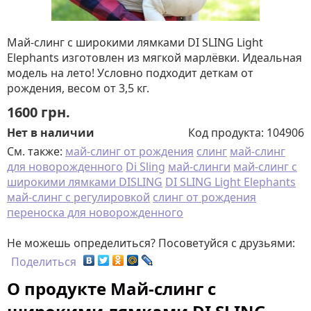
Май-слинг с широкими лямками DI SLING Light
Elephants изготовлен из мягкой марлёвки. Идеальная
модель на лето! Условно подходит деткам от
рождения, весом от 3,5 кг.
1600
грн.
Нет в наличии
Код продукта:
104906
См. также:
май-слинг от рождения
слинг
май-слинг
для новорожденного
Di Sling
май-слинги
май-слинг с
широкими лямками DISLING
DI SLING Light Elephants
май-слинг с регулировкой
слинг от рождения
переноска для новорожденного
Не можешь определиться? Посоветуйся с друзьями:
Поделиться
О продукте Май-слинг с