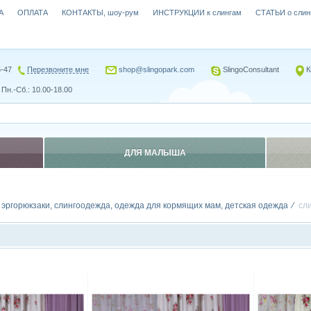
А
ОПЛАТА
КОНТАКТЫ, шоу-рум
ИНСТРУКЦИИ к слингам
СТАТЬИ о слин
5-47
Перезвоните мне
shop@slingopark.com
SlingoConsultant
К
Пн.-Сб.: 10.00-18.00
ДЛЯ МАЛЫША
, эргорюкзаки, слингоодежда, одежда для кормящих мам, детская одежда
сл
Сравнить
Сравн