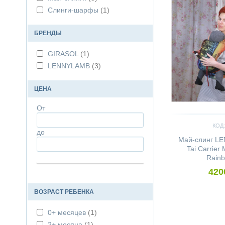
Слинги-шарфы
(1)
БРЕНДЫ
GIRASOL
(1)
LENNYLAMB
(3)
ЦЕНА
От
КОД:
до
Май-слинг L
Tai Carrier
Rainb
420
ВОЗРАСТ РЕБЕНКА
0+ месяцев
(1)
2+ месяца
(1)