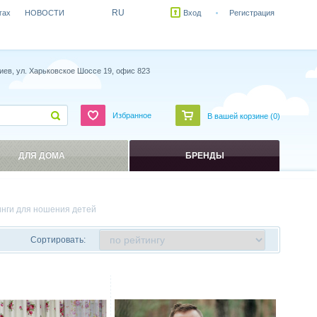
RU
гах
НОВОСТИ
Вход
Регистрация
иев, ул. Харьковское Шоссе 19, офис 823
Избранное
В вашей корзине (
0
)
ДЛЯ ДОМА
БРЕНДЫ
инги для ношения детей
Сортировать:
ить
Сравнить