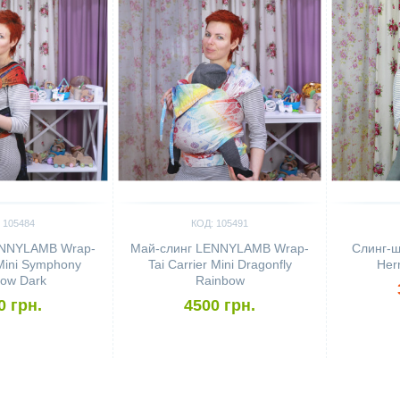
 105484
КОД: 105491
ENNYLAMB Wrap-
Май-слинг LENNYLAMB Wrap-
Слинг-
 Mini Symphony
Tai Carrier Mini Dragonfly
Her
ow Dark
Rainbow
0 грн.
4500 грн.