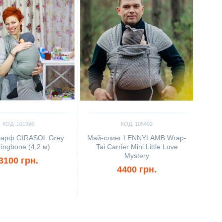
КОД: 101966
КОД: 105492
шарф GIRASOL Grey
Май-слинг LENNYLAMB Wrap-
ringbone (4,2 м)
Tai Carrier Mini Little Love
Mystery
3100 грн.
4400 грн.