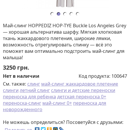
Май-слинг HOPPEDIZ HOP-TYE Buckle Los Angeles Grey
— хорошая альтернатива шарфу. Мягкая хлопковая
ткань жаккардового плетения, широкие лямки,
возможность отрегулировать спинку — всё это
поможет вам оптимально подстроить май-слинг для
малыша!
3250
грн.
Нет в наличии
Код продукта:
100647
См. также:
слинг
май-слинг жаккардовое плетение
слинги
летний слинг
слинги и детские переноски
переноска для ребенка
детская переноска 0+
переноска-слинг
май-слинг 0+
переноска для
новорожденного
Не можешь определиться? Посоветуйся с друзьями: