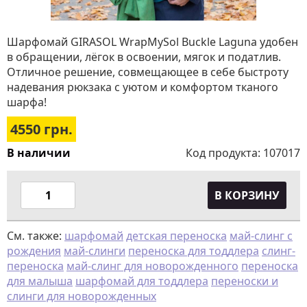
Шарфомай GIRASOL WrapMySol Buckle Laguna удобен
в обращении, лёгок в освоении, мягок и податлив.
Отличное решение, совмещающее в себе быстроту
надевания рюкзака с уютом и комфортом тканого
шарфа!
4550
грн.
В наличии
Код продукта:
107017
В КОРЗИНУ
См. также:
шарфомай
детская переноска
май-слинг с
рождения
май-слинги
переноска для тоддлера
слинг-
переноска
май-слинг для новорожденного
переноска
для малыша
шарфомай для тоддлера
переноски и
слинги для новорожденных