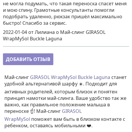
не могла подумать, что такая переноска спасет меня
и мою спину. Грамотные консультанты помогли
подобрать удаленно, рюкзак пришёл максимально
быстро! Спасибо за сервис.
2022-01-04
от Лилиана
о
Май-слинг GIRASOL
WrapMySol Buckle Laguna
ДОБАВИТЬ ОТЗЫВ
Май-слинг
GIRASOL WrapMySol Buckle Laguna
станет
удобной альтернативой шарфу ☀️. Подходит для
активных родителей, которым близок и понятен
принцип намотки май-слинга. Ваше удобство так же
важно, как правильное положение малыша в
переноске ☝️! Май-слинг
GIRASOL
WrapMySol
поможет вам быть в близком контакте с
ребенком, оставаясь мобильными ❤️.