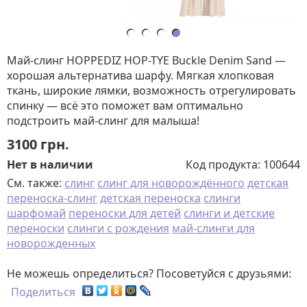
Май-слинг HOPPEDIZ HOP-TYE Buckle Denim Sand —
хорошая альтернатива шарфу. Мягкая хлопковая
ткань, широкие лямки, возможность отрегулировать
спинку — всё это поможет вам оптимально
подстроить май-слинг для малыша!
3100
грн.
Нет в наличии
Код продукта:
100644
См. также:
слинг
слинг для новорождённого
детская
переноска-слинг
детская переноска
слинги
шарфомай
переноски для детей
слинги и детские
переноски
слинги с рождения
май-слинги для
новорожденных
Не можешь определиться? Посоветуйся с друзьями:
Поделиться