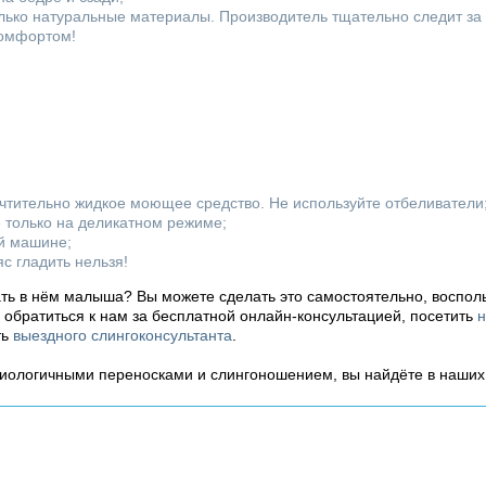
лько натуральные материалы. Производитель тщательно следит за 
комфортом!
очтительно жидкое моющее средство. Не используйте отбеливатели
 только на деликатном режиме;
ой машине;
с гладить нельзя!
ать в нём малыша? Вы можете сделать это самостоятельно, воспол
ь обратиться к нам за бесплатной онлайн-консультацией, посетить
н
ть
выездного слингоконсультанта
.
зиологичными переносками и слингоношением, вы найдёте в наши