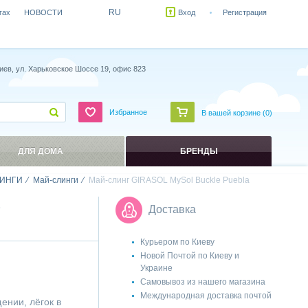
RU
гах
НОВОСТИ
Вход
Регистрация
иев, ул. Харьковское Шоссе 19, офис 823
Избранное
В вашей корзине (
0
)
ДЛЯ ДОМА
БРЕНДЫ
ИНГИ
Май-слинги
Май-слинг GIRASOL MySol Buckle Puebla
Доставка
Курьером по Киеву
Новой Почтой по Киеву и
Украине
Самовывоз из нашего магазина
Международная доставка почтой
ении, лёгок в