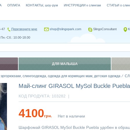
А
ОПЛАТА
КОНТАКТЫ, шоу-рум
ИНСТРУКЦИИ к слингам
СТАТЬИ о слин
5-47
Перезвоните мне
shop@slingopark.com
SlingoConsultant
К
Пн.-Сб.: 10.00-18.00
ДЛЯ МАЛЫША
, эргорюкзаки, слингоодежда, одежда для кормящих мам, детская одежда
СЛ
Май-слинг GIRASOL MySol Buckle Puebla
КОД ПРОДУКТА:
103282
|
4100
грн.
Нет в наличии
Шарфомай GIRASOL MySol Buckle Puebla удобен в обращ