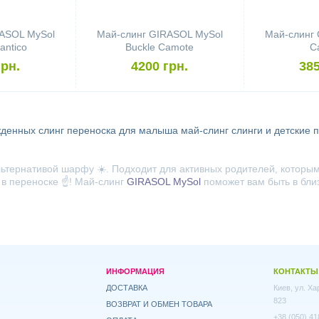
ASOL MySol
Май-слинг GIRASOL MySol
Май-слинг
lantico
Buckle Camote
C
грн.
4200 грн.
385
жденных
слинг
переноска для малыша
май-слинг
слинги и детские 
ьтернативой шарфу ☀️. Подходит для активных родителей, которым
в переноске ☝️! Май-слинг
GIRASOL MySol
поможет вам быть в близ
ИНФОРМАЦИЯ
КОНТАКТЫ
ДОСТАВКА
Киев, ул. Х
823
ВОЗВРАТ И ОБМЕН ТОВАРА
+38 (050) 41