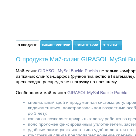
О ПРОДУКТЕ
ХАРАКТЕРИСТИКИ
КОММЕНТАРИИ
ОТЗЫВЫ: 5
О продукте Май-слинг GIRASOL MySol Buc
Май-слинг
GIRASOL MySol Buckle Puebla
не только комфор
из тканых слингов-шарфов (ручное ткачество в Гватемале
превосходно распределяет нагрузку по носящему.
Особенности май-слинга
GIRASOL MySol Buckle Puebla
:
специальный крой и продуманная система регулиров
видоизменяться, подстраиваясь под возрастные особ
до 3 лет);
капюшон позволяет прикрыть головку ребенка во вре
пояс проложен фиксированным уплотнителем, застёг
удобные лямки рюкзачного типа удобно ложатся на п
конструкция слинга предполагает ношение спереди, 