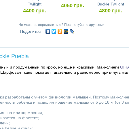
Twilight
Buckle Twilight
4050
грн.
4400
грн.
4800
грн.
Не можешь определиться? Посоветуйся с друзьями:
Поделиться
kle Puebla
тный и продуманный по крою, но еще и красивый! Май-слинги
GIR
). Шарфовая ткань помогает тщательно и равномерно притянуть ма
ки разработаны с учётом физиологии малышей. Поэтому май-слин
енности ребенка и позволяя ношение малыша от 6 до 18 кг (от 3 
мя сна или кормления;
ивается на фастекс;
лечи;
на бедре и сзади;