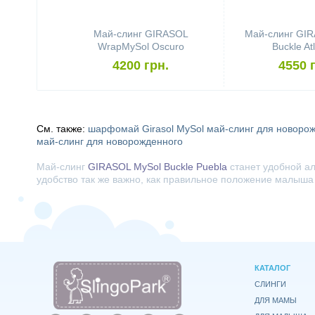
Май-слинг GIRASOL
Май-слинг GIR
WrapMySol Oscuro
Buckle At
4200 грн.
4550 
См. также:
шарфомай Girasol MySol
май-слинг для новоро
май-слинг для новорожденного
Май-слинг
GIRASOL MySol Buckle Puebla
станет удобной ал
удобство так же важно, как правильное положение малыша 
КАТАЛОГ
СЛИНГИ
ДЛЯ МАМЫ