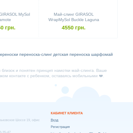
 GIRASOL MySol
Май-слинг GIRASOL
amote
WrapMySol Buckle Laguna
0 грн.
4550 грн.
переноски
переноска-слинг
детская переноска
шарфомай
 близок и понятен принцип намотки май-слинга. Ваше
ком контакте с ребенком, оставаясь мобильными ❤️.
КАБИНЕТ КЛИЕНТА
арьковское Шоссе 19, офис
Вход
Регистрация
8-35-47