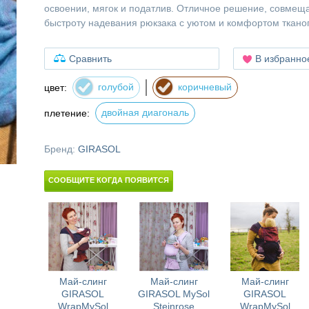
освоении, мягок и податлив. Отличное решение, совмещ
быстроту надевания рюкзака с уютом и комфортом ткано
Сравнить
В избранно
голубой
коричневый
цвет:
двойная диагональ
плетение:
Бренд:
GIRASOL
СООБЩИТЕ КОГДА ПОЯВИТСЯ
Май-слинг
Май-слинг
Май-слинг
GIRASOL
GIRASOL MySol
GIRASOL
WrapMySol
Steinrose
WrapMySol