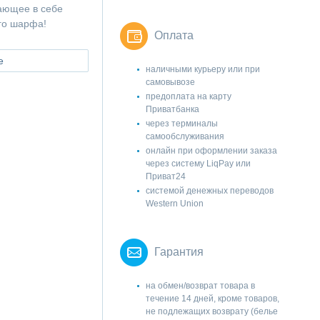
ающее в себе
го шарфа!
Оплата
е
наличными курьеру или при
самовывозе
предоплата на карту
Приватбанка
через терминалы
самообслуживания
онлайн при оформлении заказа
через систему LiqPay или
Приват24
системой денежных переводов
Western Union
Гарантия
на обмен/возврат товара в
течение 14 дней, кроме товаров,
не подлежащих возврату (белье