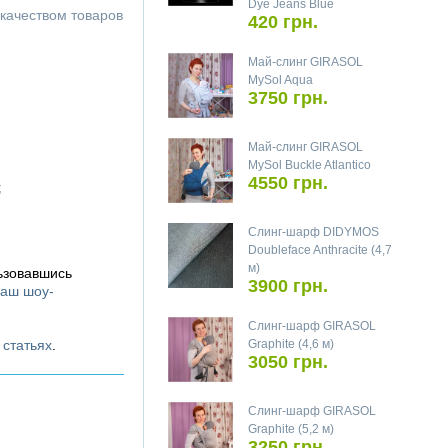
Dye Jeans Blue
качеством товаров
420 грн.
Май-слинг GIRASOL
MySol Aqua
3750 грн.
Май-слинг GIRASOL
MySol Buckle Atlantico
4550 грн.
;
Слинг-шарф DIDYMOS
Doubleface Anthracite (4,7
м)
ьзовавшись
3900 грн.
аш шоу-
Слинг-шарф GIRASOL
х
статьях
.
Graphite (4,6 м)
3050 грн.
Слинг-шарф GIRASOL
Graphite (5,2 м)
3250 грн.