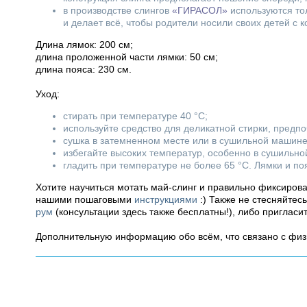
в производстве слингов
«ГИРАСОЛ»
используются то
и делает всё, чтобы родители носили своих детей с 
Длина лямок: 200 см;
длина проложенной части лямки: 50 см;
длина пояса: 230 см.
Уход:
стирать при температуре 40 °C;
используйте средство для деликатной стирки, предп
сушка в затемненном месте или в сушильной машине
избегайте высоких температур, особенно в сушильн
гладить при температуре не более 65 °C. Лямки и поя
Хотите научиться мотать май-слинг и правильно фиксиров
нашими пошаговыми
инструкциями
:) Также не стесняйтес
рум
(консультации здесь также бесплатны!), либо пригласи
Дополнительную информацию обо всём, что связано с фи