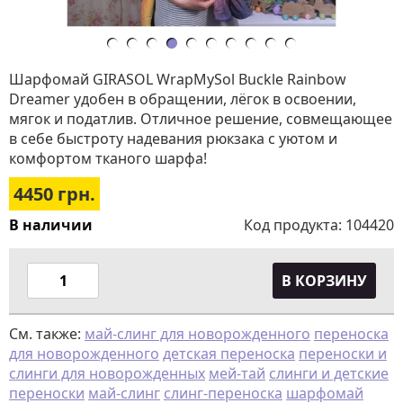
Шарфомай GIRASOL WrapMySol Buckle Rainbow
Dreamer удобен в обращении, лёгок в освоении,
мягок и податлив. Отличное решение, совмещающее
в себе быстроту надевания рюкзака с уютом и
комфортом тканого шарфа!
4450
грн.
В наличии
Код продукта:
104420
В КОРЗИНУ
См. также:
май-слинг для новорожденного
переноска
для новорожденного
детская переноска
переноски и
слинги для новорожденных
мей-тай
слинги и детские
переноски
май-слинг
слинг-переноска
шарфомай