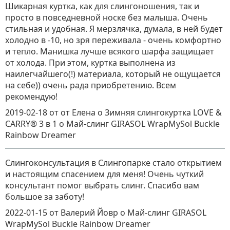
Шикарная куртка, как для слингоношения, так и
просто в повседневной носке без малыша. Очень
стильная и удобная. Я мерзлячка, думала, в ней будет
холодно в -10, но зря переживала - очень комфортно
и тепло. Манишка лучше всякого шарфа защищает
от холода. При этом, куртка выполнена из
наилегчайшего(!) материала, который не ощущается
на себе)) очень рада приобретению. Всем
рекомендую!
2019-02-18
от от Елена о Зимняя слингокуртка LOVE &
CARRY® 3 в 1
о
Май-слинг GIRASOL WrapMySol Buckle
Rainbow Dreamer
Слингоконсультация в Слингопарке стало открытием
и настоящим спасением для меня! Очень чуткий
консультант помог выбрать слинг. Спасибо вам
большое за заботу!
2022-01-15
от Валерий Йовр
о
Май-слинг GIRASOL
WrapMySol Buckle Rainbow Dreamer