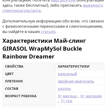
консультацией, посетить
наш шоу-рум
(консультации
здесь также бесплатны!), либо пригласить
выездного
слингоконсультанта
.
Дополнительную информацию обо всём, что связано
с физиологичными переносками и слингоношением,
вы найдёте в наших
статьях
.
Характеристики Май-слинг
GIRASOL WrapMySol Buckle
Rainbow Dreamer
СВОЙСТВА
ХАРАКТЕРИСТИКИ
радужный
ЦВЕТ
двойная диагональ
ПЛЕТЕНИЕ
хлопок
СОСТАВ
3+ месяца
,
6+ месяцев
ВОЗРАСТ РЕБЕНКА
,
1+ год