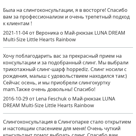
Была на слингоконсультации, я в восторге! Спасибо
вам за профессионализм и очень трепетный подход
к клиентам !
2021-11-04
от Вероника
о
Май-рюкзак LUNA DREAM
Multi-Size Little Hearts Rainbow
Хочу поблагодарить вас за прекрасный прием на
консультации и за подобранный слинг. Мы выбрали
трикотажный слинг-шарф hoppediz. Слинг носили с
рождения, малыш с удовольствием находился там:)
Сейчас осень, и мы приобрели слингокуртку
mam.Также очень довольны! Спасибо!
2016-10-29
от Lena Feschuk
о
Май-рюкзак LUNA
DREAM Multi-Size Little Hearts Rainbow
Слингоконсультация в Слингопарке стало открытием
и настоящим спасением для меня! Очень чуткий
консультант помог выбрать слинг. Спасибо вам