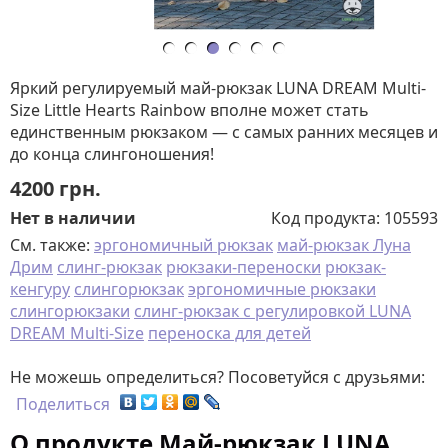
Яркий регулируемый май-рюкзак LUNA DREAM Multi-
Size Little Hearts Rainbow вполне может стать
единственным рюкзаком — с самых ранних месяцев и
до конца слингоношения!
4200
грн.
Нет в наличии
Код продукта:
105593
См. также:
эргономичный рюкзак
май-рюкзак Луна
Дрим
слинг-рюкзак
рюкзаки-переноски
рюкзак-
кенгуру
слингорюкзак
эргономичные рюкзаки
слингорюкзаки
слинг-рюкзак с регулировкой LUNA
DREAM Multi-Size
переноска для детей
Не можешь определиться? Посоветуйся с друзьями:
Поделиться
О продукте Май-рюкзак LUNA