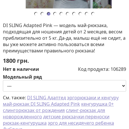
DI SLING Adapted Pink — модель май-рюкзака,
подходящая для ношения детей от 2 месяцев, весом
приблизительно от 5 кг. Да-да, малыш ещё не сидит, а
вы уже можете активно пользоваться всеми
преимуществами правильного рюкзака!
1800
грн.
Нет в наличии
Код продукта:
106289
Модельный ряд
См. также:
DI SLING Адаптед
эргорюкзаки и кенгуру
май-рюкзак DI SLING Adapted Pink
кенгурушка 0+
слингорюкзак от рождения
слинг-рюкзак для
новорожденного
детские рюкзачки-переноски
рюкзак-кенгурушка
эрго для несидячего ребенка