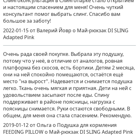
Слингоконсультация в Слингопарке стало открытием
и настоящим спасением для меня! Очень чуткий
консультант помог выбрать слинг. Спасибо вам
большое за заботу!
2022-01-15
от Валерий Йовр
о
Май-рюкзак DI SLING
Adapted Pink
Очень рада своей покупке. Выбрала эту подушку,
потому что у неё, в отличие от аналогов, ровная
платформа без скосов, есть бортики. Детям 2 месяца,
они на ней спокойно помещаются, остаётся ещё
место "на вырост". Надевается и снимается подушка
легко. Ткань очень мягкая и приятная. Дети на ней с
удовольствием засыпают после еды. Спину
поддерживает в районе поясницы, нагрузка с
поясницы снимается. Руки остаются свободными. В
общем, для меня она стала спасением. Рекомендую.
2019-01-12
от Ольга о Подушка для кормления
FEEDING PILLOW
о
Май-рюкзак DI SLING Adapted Pink