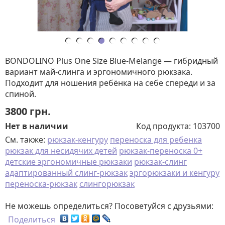
BONDOLINO Plus One Size Blue-Melange — гибридный
вариант май-слинга и эргономичного рюкзака.
Подходит для ношения ребёнка на себе спереди и за
спиной.
3800
грн.
Нет в наличии
Код продукта:
103700
См. также:
рюкзак-кенгуру
переноска для ребенка
рюкзак для несидячих детей
рюкзак-переноска 0+
детские эргономичные рюкзаки
рюкзак-слинг
адаптированный слинг-рюкзак
эргорюкзаки и кенгуру
переноска-рюкзак
слингорюкзак
Не можешь определиться? Посоветуйся с друзьями:
Поделиться