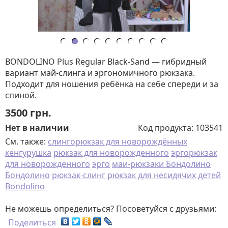
BONDOLINO Plus Regular Black-Sand — гибридный
вариант май-слинга и эргономичного рюкзака.
Подходит для ношения ребёнка на себе спереди и за
спиной.
3500
грн.
Нет в наличии
Код продукта:
103541
См. также:
слингорюкзак для новорождённых
кенгурушка
рюкзак для новорожденного
эргорюкзак
для новорождённого
эрго
маи-рюкзаки Бондолино
Бондолино
рюкзак-слинг
рюкзак для несидячих детей
Bondolino
Не можешь определиться? Посоветуйся с друзьями:
Поделиться