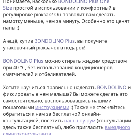
Понимаете, насколько
BONDOLINO Plus One
Size
простой в использовании и комфортный в
регулировке рюкзак? Он позволит вам сделать
намотку меньше, чем за минуту. Особенно это ценят
папы :)
А ещё, купив
BONDOLINO
Plus
, вы получите
упаковочный рюкзачок в подарок!
BONDOLINO
Plus
можно стирать жидким средством
при 40 °C, без использования кондиционеров,
смягчителей и отбеливателей.
Хотите научиться правильно надевать
BONDOLINO
и
фиксировать в нем малыша? Вы можете сделать это
самостоятельно, воспользовавшись нашими
пошаговыми
инструкциями
:) Также не стесняйтесь
обратиться к нам за бесплатной онлайн-
консультацией, посетить
наш шоу-рум
(консультации
здесь также бесплатны!), либо пригласить
выездного
слингоконсультанта
.