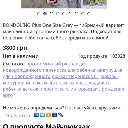
BONDOLINO Plus One Size Grey — гибридный вариант
май-слинга и эргономичного рюкзака. Подходит для
ношения ребёнка на себе спереди и за спиной.
3800
грн.
Нет в наличии
Код продукта:
103028
См. также:
эргономичный рюкзак для
новорожденного
переноска для ребенка
кенгурушка
для новорожденного
рюкзак-переноска 0+
рюкзак-
кенгуру
май-рюкзак
эргорюкзак для несидячего
ребенка
детская переноска
слингорюкзак с рождения
эрго
Не можешь определиться? Посоветуйся с друзьями:
Поделиться
О продукте Май-рюкзак