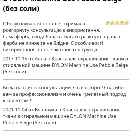
(без соли)
Обслуговування хороше: отримала
розгорнуту консультацію з використання.
Сама фарба сподобалась: багато разів уже прала і
фарба не линяє та не блідне. Є особливості
використання, що не вказані в інструкції
2017-11-15
от Анна
о
Краска для окрашивания ткани в
стиральной машине DYLON Machine Use Pebble Beige
(без соли)
Была на слингоконсультации, я в восторге! Спасибо
вам за профессионализм и очень трепетный подход
к клиентам !
2021-11-04
от Вероника
о
Краска для окрашивания
ткани в стиральной машине DYLON Machine Use
Pebble Beige (без соли)