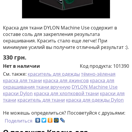
Краска для ткани DYLON Machine Use содержит в
составе соль для закрепления результата
окрашивания. Красить стало еще легче! При
минимуме усилий вы получите отличный результат :).
330
грн.
Нет в наличии
Код продукта:
101390
См. также:
краситель для одежды
тёмно-зёленая
краска для ткани
краска для джинсов
краска для
окрашивания ткани вручную
DYLON Machine Use
краски Dylon
краска для хлопковой ткани
краски для
ткани
краситель для ткани
краска для одежды Dylon
Не можешь определиться? Посоветуйся с друзьями:
Поделиться