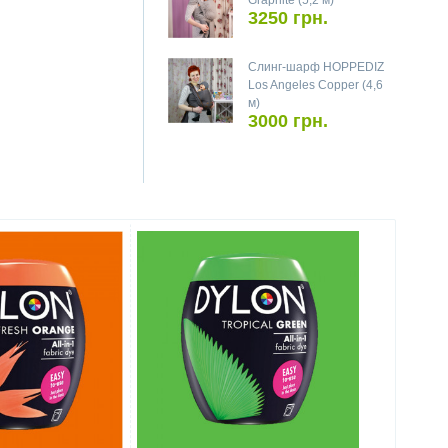
Graphite (5,2 м)
3250 грн.
Слинг-шарф HOPPEDIZ
Los Angeles Copper (4,6
м)
3000 грн.