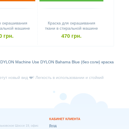
я окрашивания
Краска для окрашивания
иральной машине
ткани в стиральной машине
hine Use Fresh
DYLON Machine Use Tropical
0 грн.
470 грн.
 (бочонок)
Green (бочонок)
DYLON Machine Use
DYLON Bahama Blue (без соли)
краска
ут новый вид ❤️! Легкость в использовании и стойкий
КАБИНЕТ КЛИЕНТА
арьковское Шоссе 19, офис
Вход