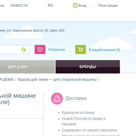
RU
гах
НОВОСТИ
Вход
Регистрация
иев, ул. Харьковское Шоссе 19, офис 823
Избранное
В вашей корзине (
0
)
ДЛЯ ДОМА
БРЕНДЫ
Я ДОМА
Краска для ткани — для стиральной машины
льной машине
Доставка
оли)
Курьером по Киеву
Новой Почтой по Киеву и
Украине
Самовывоз из нашего магазина