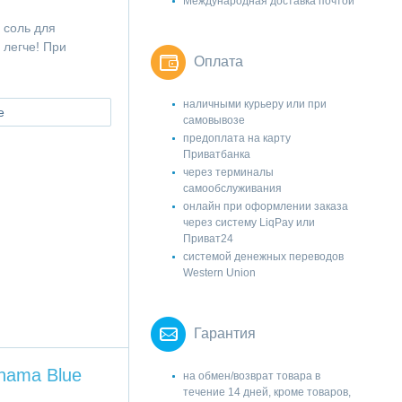
Международная доставка почтой
 соль для
 легче! При
Оплата
наличными курьеру или при
е
самовывозе
предоплата на карту
Приватбанка
через терминалы
самообслуживания
онлайн при оформлении заказа
через систему LiqPay или
Приват24
системой денежных переводов
Western Union
Гарантия
hama Blue
на обмен/возврат товара в
течение 14 дней, кроме товаров,