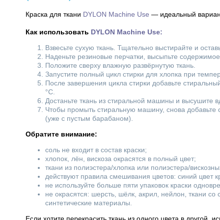
Краска для ткани
DYLON Machine Use
— идеальный вариант
Как использовать
DYLON Machine Use:
Взвесьте сухую ткань. Тщательно выстирайте и остав
Наденьте резиновые перчатки, высыпьте содержимое 
Положите сверху влажную развёрнутую ткань.
Запустите полный цикл стирки для хлопка при темпер
После завершения цикла стирки добавьте стиральный
°C.
Достаньте ткань из стиральной машины и высушите вд
Чтобы промыть стиральную машину, снова добавьте с
(уже с пустым барабаном).
Обратите внимание:
соль не входит в состав краски;
хлопок, лён, вискоза окрасятся в полный цвет;
ткани из полиэстера/хлопка или полиэстера/вискозны
действуют правила смешивания цветов: синий цвет кр
не используйте больше пяти упаковок краски одновр
не окрасятся: шерсть, шёлк, акрил, нейлон, ткани с
синтетические материалы.
Если хотите перекрасить ткань из одного цвета в другой, и