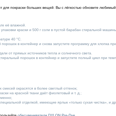
 для покраски больших вещей. Вы с лёгкостью обновите любимый 
ьте её влажной.
упаковки краски и 500 г соли в пустой барабан стиральной машины
атуре 40 °C.
 порошок в контейнер и снова запустите программу для хлопка пр
али от прямых источников тепла и солнечного света.
тиральный порошок в контейнер и запустите полный цикл при тем
х смесей окрасятся в более светлый оттенок;
аски на красной ткани даёт фиолетовый и т. д.;
еменно;
о специальной отделкой, имеющие ярлык «только сухая чистка», и д
спользуйте
обесцвечиватели DYLON Pre-Dye
.