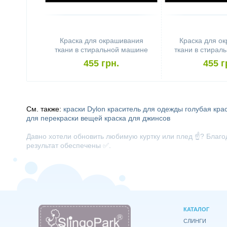
Краска для окрашивания
Краска для о
ткани в стиральной машине
ткани в стирал
DYLON Machine Use Tropical
DYLON Machine 
455 грн.
455 г
Green
Oran
См. также:
краски Dylon
краситель для одежды
голубая кра
для перекраски вещей
краска для джинсов
Давно хотели обновить любимую куртку или плед ☝️? Благо
результат обеспечены ✅.
КАТАЛОГ
СЛИНГИ