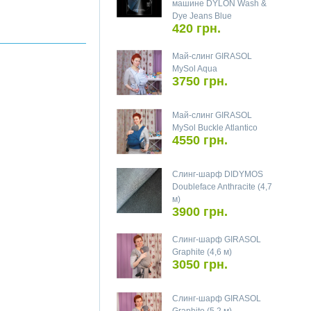
машине DYLON Wash &
Dye Jeans Blue
420 грн.
Май-слинг GIRASOL
MySol Aqua
3750 грн.
Май-слинг GIRASOL
MySol Buckle Atlantico
4550 грн.
Слинг-шарф DIDYMOS
Doubleface Anthracite (4,7
м)
3900 грн.
Слинг-шарф GIRASOL
Graphite (4,6 м)
3050 грн.
Слинг-шарф GIRASOL