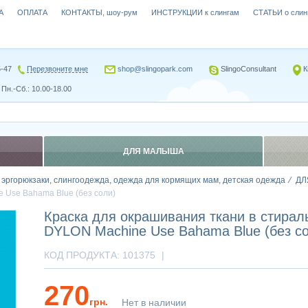
А
ОПЛАТА
КОНТАКТЫ, шоу-рум
ИНСТРУКЦИИ к слингам
СТАТЬИ о слин
5-47
Перезвоните мне
shop@slingopark.com
SlingoConsultant
К
Пн.-Сб.: 10.00-18.00
ДЛЯ МАЛЫША
, эргорюкзаки, слингоодежда, одежда для кормящих мам, детская одежда
ДЛ
 Use Bahama Blue (без соли)
Краска для окрашивания ткани в стира
DYLON Machine Use Bahama Blue (без с
КОД ПРОДУКТА:
101375
|
270
грн.
Нет в наличии