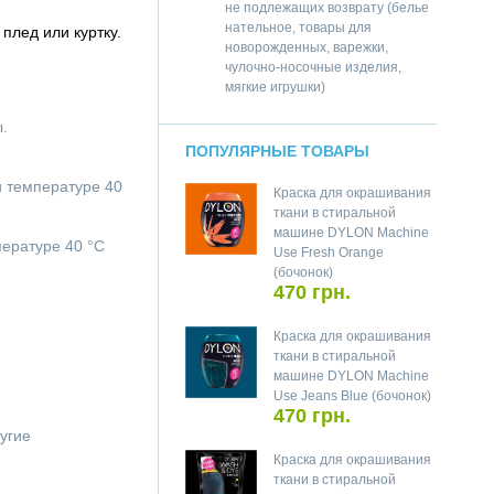
не подлежащих возврату (белье
нательное, товары для
плед или куртку.
новорожденных, варежки,
чулочно-носочные изделия,
мягкие игрушки)
.
ПОПУЛЯРНЫЕ ТОВАРЫ
и температуре 40
Краска для окрашивания
ткани в стиральной
машине DYLON Machine
пературе 40 °C
Use Fresh Orange
(бочонок)
470 грн.
Краска для окрашивания
ткани в стиральной
машине DYLON Machine
Use Jeans Blue (бочонок)
470 грн.
ругие
Краска для окрашивания
ткани в стиральной