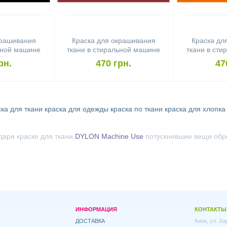
крашивания
Краска для окрашивания
Краска дл
ьной машине
ткани в стиральной машине
ткани в ст
Use Goldfish
DYLON Machine Use
DYLON Mac
рн.
470 грн.
47
ge
Rosewood Red (бочонок)
Orange
ска для ткани
краска для одежды
краска по ткани
краска для хлопка
даря краске для ткани
DYLON Machine Use
потускневшие вещи обрет
ИНФОРМАЦИЯ
КОНТАКТЫ
ДОСТАВКА
Киев, ул. Х