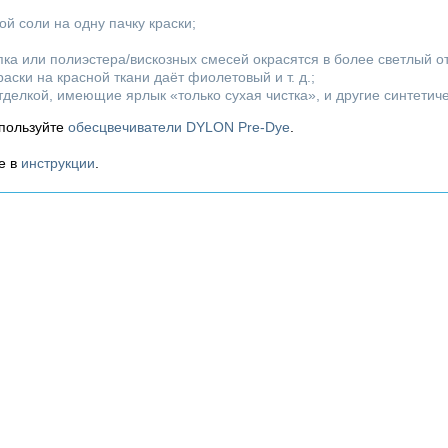
й соли на одну пачку краски;
пка или полиэстера/вискозных смесей окрасятся в более светлый о
аски на красной ткани даёт фиолетовый и т. д.;
отделкой, имеющие ярлык «только сухая чистка», и другие синтети
спользуйте
обесцвечиватели DYLON Pre-Dye
.
е в
инструкции
.