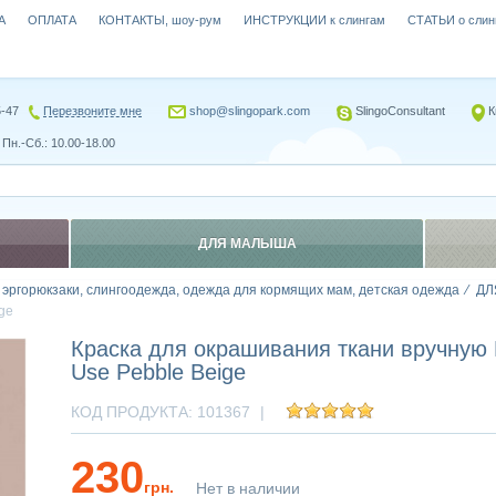
А
ОПЛАТА
КОНТАКТЫ, шоу-рум
ИНСТРУКЦИИ к слингам
СТАТЬИ о слин
5-47
Перезвоните мне
shop@slingopark.com
SlingoConsultant
К
Пн.-Сб.: 10.00-18.00
ДЛЯ МАЛЫША
, эргорюкзаки, слингоодежда, одежда для кормящих мам, детская одежда
ДЛ
ge
Краска для окрашивания ткани вручну
Use Pebble Beige
КОД ПРОДУКТА:
101367
|
230
грн.
Нет в наличии