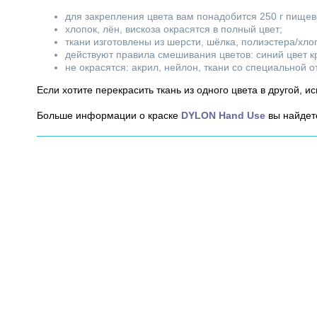
для закрепления цвета вам понадобится 250 г пищево
хлопок, лён, вискоза окрасятся в полный цвет;
ткани изготовлены из шерсти, шёлка, полиэстера/хло
действуют правила смешивания цветов: синий цвет кр
не окрасятся: акрил, нейлон, ткани со специальной 
Если хотите перекрасить ткань из одного цвета в другой, и
Больше информации о краске
DYLON Hand Use
вы найдет