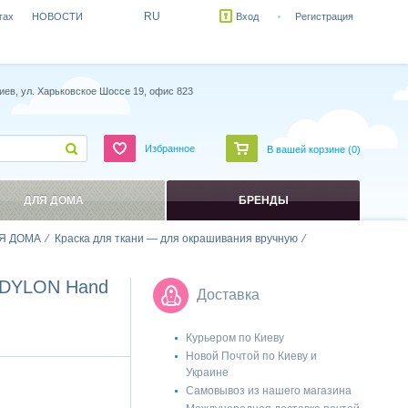
RU
гах
НОВОСТИ
Вход
Регистрация
иев, ул. Харьковское Шоссе 19, офис 823
Избранное
В вашей корзине (
0
)
ДЛЯ ДОМА
БРЕНДЫ
Я ДОМА
Краска для ткани — для окрашивания вручную
ю DYLON Hand
Доставка
Курьером по Киеву
Новой Почтой по Киеву и
Украине
Самовывоз из нашего магазина