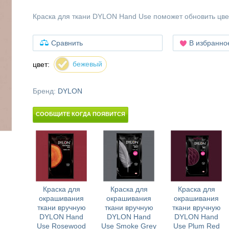
Краска для ткани DYLON Hand Use поможет обновить цв
Сравнить
В избранно
бежевый
цвет:
Бренд:
DYLON
СООБЩИТЕ КОГДА ПОЯВИТСЯ
Краска для
Краска для
Краска для
окрашивания
окрашивания
окрашивания
ткани вручную
ткани вручную
ткани вручную
DYLON Hand
DYLON Hand
DYLON Hand
Use Rosewood
Use Smoke Grey
Use Plum Red