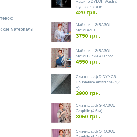
машине DYLON Wash &
Dye Jeans Blue
420 грн.
ттенок;
Май-слинг GIRASOL
ческие материалы.
MySol Aqua
3750 грн.
Май-слинг GIRASOL
MySol Buckle Atlantico
4550 грн.
Слинг-шарф DIDYMOS
Doubleface Anthracite (4,7
м)
3900 грн.
Слинг-шарф GIRASOL
Graphite (4,6 м)
3050 грн.
Слинг-шарф GIRASOL