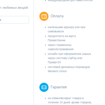
Международная доставка почтой
ет любимых вещей.
Оплата
е
наличными курьеру или при
самовывозе
предоплата на карту
Приватбанка
через терминалы
самообслуживания
онлайн при оформлении заказа
через систему LiqPay или
Приват24
системой денежных переводов
Western Union
Гарантия
на обмен/возврат товара в
течение 14 дней, кроме товаров,