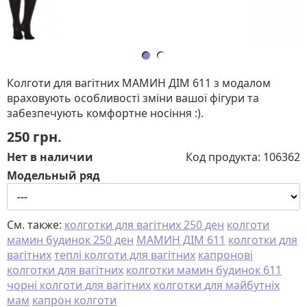
Колготи для вагітних МАМИН ДІМ 611 з модалом
враховують особливості зміни вашої фігури та
забезпечують комфортне носіння :).
250
грн.
Нет в наличии
Код продукта:
106362
Модельный ряд
См. также:
колготки для вагітних 250 ден
колготи
мамин будинок 250 ден
МАМИН ДІМ 611
колготки для
вагітних
теплі колготи для вагітних
капронові
колготки для вагітних
колготки мамин будинок 611
чорні колготи для вагітних
колготки для майбутніх
мам
капрон колготи