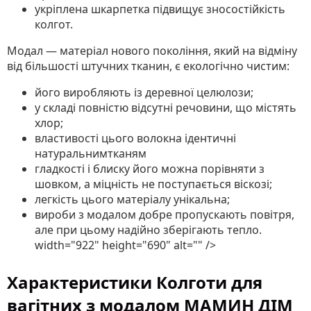
укріплена шкарпетка підвищує зносостійкість
колгот.
Модал — матеріал нового покоління, який на відміну
від більшості штучних тканин, є екологічно чистим:
його виробляють із деревної целюлози;
у складі повністю відсутні речовини, що містять
хлор;
властивості цього волокна ідентичні
натуральнимтканям
гладкості і блиску його можна порівняти з
шовком, а міцність не поступається віскозі;
легкість цього матеріалу унікальна;
вироби з модалом добре пропускають повітря,
але при цьому надійно зберігають тепло.
width="922" height="690" alt="" />
Характеристики Колготи для
вагітних з модалом МАМИН ДІМ